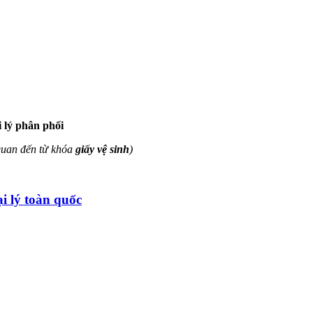
i lý phân phối
quan đến từ khóa
giấy vệ sinh
)
i lý toàn quốc