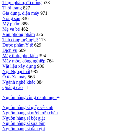
Thực phẩm, đồ uống
533
Thời trang
827
Gia dụng, điện máy
971
Nông sản
336
Mỹ phẩm
888
Mẹ và bé
462
Văn phòng phẩm
326
Thủ công mỹ nghệ
113
Dược phẩm Y tế
629
Dịch vụ
609
Máy tính, phụ kiện
394
Máy móc, công nghiệp
764
Vật liệu xây dựng
906
Nội Ngoại thất
985
Ô tô Xe máy
568
Ngành nghề khác
884
Quảng cáo
11
Nguồn hàng cùng danh mục
Nguồn hàng sỉ giấy vệ sinh
Nguồn hàng sỉ nước rửa chén
Nguồn hàng sỉ bột giặt
Nguồn hàng sỉ sữa tắm
Nguồn hàng sỉ dầu gội