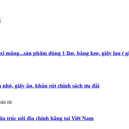
i
 xi măng...sản phẩm dùng 1 lần, băng keo, giấy lau ( giấ
n
n nhỏ, giấy ăn, khăn rút chính sách ưu đãi
hăn rút
ấu trúc nội địa chính hãng tại Việt Nam