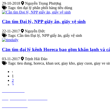
29-10-2018
Nguyễn Trọng Phượng
Tags: tìm đại lý phân phôi hàng tiêu dùng
Cần tìm Đại lý, NPP giấy ăn, giấy vệ sinh
22-11-2017
Nguyễn Đức
Tags: Cần tìm Đại lý, NPP giấy ăn, giấy vệ sinh
Cần tìm đại lý kênh Horeca bao gồm khăn lạnh và các
03-11-2017
Trịnh Hải Đảo
Tags: tieu dung, horeca, khan uot, giay kho, giay cuon, giay ve si
‹
1
2
3
›
TIÊU DÙNG
THỰC PHẨM, ĐỒ UỐNG
THỜI TRANG