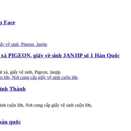
ấp Face
ặt xả PIGEON, giấy về sinh JANJIP số 1 Hàn Quốc
xả, giấy vệ sinh, Pigeon, Janjip
Tỉnh Thành
inh cuộn lớn, Nơi cung cấp giấy vệ sinh cuộn lớn,
toàn quốc