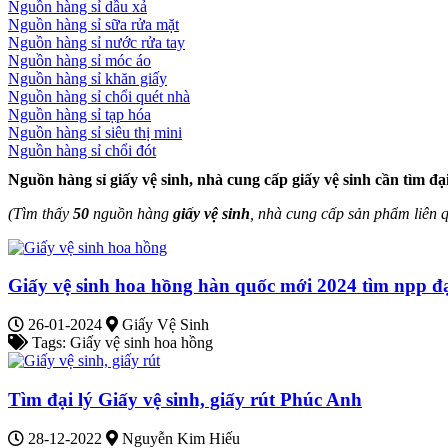
Nguồn hàng sỉ dầu xả
Nguồn hàng sỉ sữa rửa mặt
Nguồn hàng sỉ nước rửa tay
Nguồn hàng sỉ móc áo
Nguồn hàng sỉ khăn giấy
Nguồn hàng sỉ chổi quét nhà
Nguồn hàng sỉ tạp hóa
Nguồn hàng sỉ siêu thị mini
Nguồn hàng sỉ chổi đót
Nguồn hàng sỉ giấy vệ sinh, nhà cung cấp giấy vệ sinh cần tìm đạ
(Tìm thấy
50
nguồn hàng
giấy vệ sinh
, nhà cung cấp sản phẩm liên 
Giấy vệ sinh hoa hồng hàn quốc mới 2024 tìm npp đạ
26-01-2024
Giấy Vệ Sinh
Tags: Giấy vệ sinh hoa hồng
Tìm đại lý Giấy vệ sinh, giấy rút Phúc Anh
28-12-2022
Nguyễn Kim Hiếu