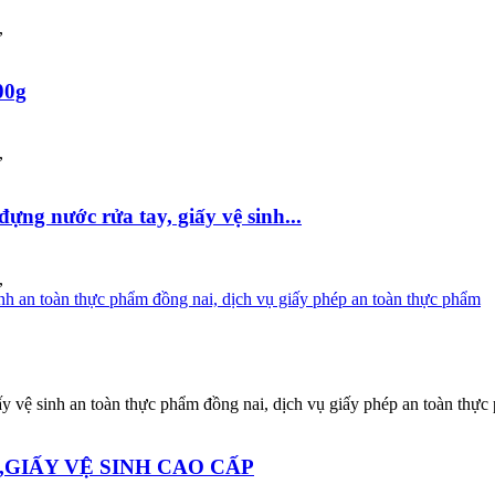
,
00g
,
ựng nước rửa tay, giấy vệ sinh...
,
ấy vệ sinh an toàn thực phẩm đồng nai, dịch vụ giấy phép an toàn thự
,GIẤY VỆ SINH CAO CẤP