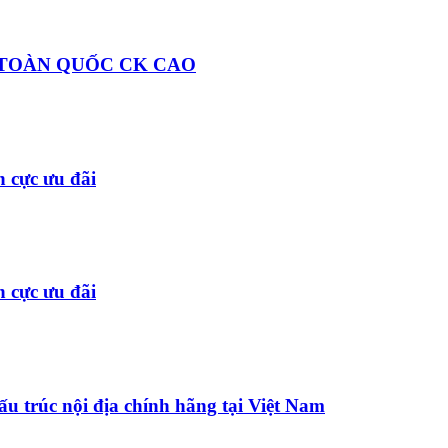
 TOÀN QUỐC CK CAO
h cực ưu đãi
h cực ưu đãi
ấu trúc nội địa chính hãng tại Việt Nam