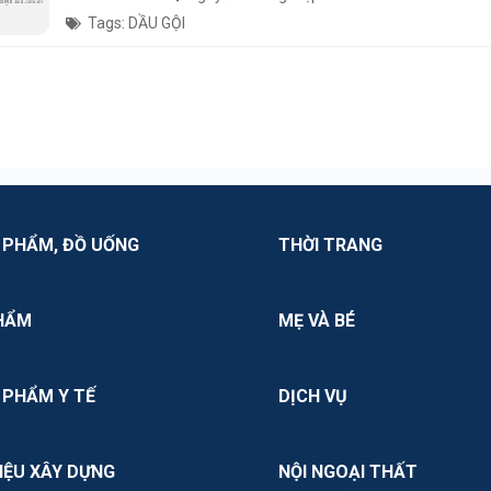
Tags: DẦU GỘI
 PHẨM, ĐỒ UỐNG
THỜI TRANG
HẨM
MẸ VÀ BÉ
 PHẨM Y TẾ
DỊCH VỤ
IỆU XÂY DỰNG
NỘI NGOẠI THẤT