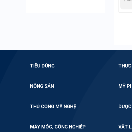
Nguồn hàng sỉ khăn giấy
Nguồn hàng sỉ chổi quét nhà
Nguồn hàng sỉ tạp hóa
Nguồn hàng sỉ siêu thị mini
Nguồn hàng sỉ chổi đót
TIÊU DÙNG
THỰC
NÔNG SẢN
MỸ P
THỦ CÔNG MỸ NGHỆ
DƯỢC
MÁY MÓC, CÔNG NGHIỆP
VẬT L