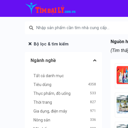
Nguồn hà
Bộ lọc & tìm kiếm
(Tìm th
Ngành nghề
Tất cả danh mục
Tiêu dùng
4358
Thực phẩm, đồ uống
533
Thời trang
827
Gia dụng, điện máy
971
Nông sản
336