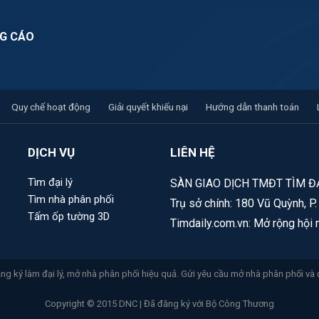
G CÁO
Quy chế hoạt động
Giải quyết khiếu nại
Hướng dẫn thanh toán
DỊCH VỤ
LIÊN HỆ
Tìm đại lý
SÀN GIAO DỊCH TMĐT TÌM ĐẠ
Tìm nhà phân phối
Trụ sở chính: 180 Vũ Quỳnh, P
Tấm ốp tường 3D
Timdaily.com.vn: Mở rộng hội 
g ký làm đại lý, mở nhà phân phối hiệu quả. Gửi yêu cầu mở nhà phân phối và 
Copyright © 2015 DNC | Đã đăng ký với Bộ Công Thương