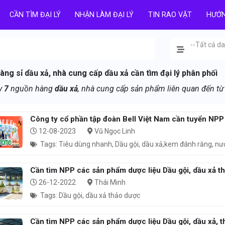
CẦN TÌM ĐẠI LÝ
NHẬN LÀM ĐẠI LÝ
TIN RAO VẶT
HƯỚN
--Tất cả d
ng sỉ dầu xả, nhà cung cấp dầu xả cần tìm đại lý phân phối
ấy
7
nguồn hàng
dầu xả
, nhà cung cấp sản phẩm liên quan đến t
Công ty cổ phần tập đoàn Bell Việt Nam cần tuyển NPP
12-08-2023
Vũ Ngọc Linh
Tags: Tiêu dùng nhanh, Dầu gội, dầu xả,kem đánh răng, nướ
Cần tìm NPP các sản phẩm dược liệu Dầu gội, dầu xả t
26-12-2022
Thái Minh
Tags: Dầu gội, dầu xả thảo dược
Cần tìm NPP các sản phẩm dược liệu Dầu gội, dầu xả, t