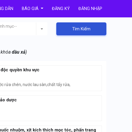
G DẪN
BÁO GIÁ
ĐĂNG KÝ
ĐĂNG NHẬP
anh mục--
Tìm Kiếm
ừ khóa
dầu xả
)
 độc quyền khu vực
c rửa chén, nước lau sàn,chất tẩy rửa,
hảo dược
huốc nhuộm, xịt kích thích mọc tóc, phấn trang