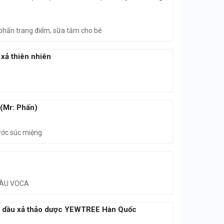
, phấn trang điểm, sữa tắm cho bé
 xả thiên nhiên
 (Mr: Phấn)
Nước súc miệng
 DÀU VOCA
ội, dầu xả thảo dược YEWTREE Hàn Quốc