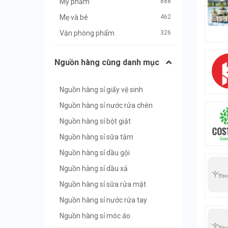
Mỹ phẩm
888
Mẹ và bé
462
Văn phòng phẩm
326
Thủ công mỹ nghệ
113
Nguồn hàng cùng danh mục
Dược phẩm Y tế
629
Dịch vụ
609
Nguồn hàng sỉ giấy vệ sinh
Máy tính, phụ kiện
394
Nguồn hàng sỉ nước rửa chén
Máy móc, công nghiệp
764
Nguồn hàng sỉ bột giặt
Vật liệu xây dựng
906
Nguồn hàng sỉ sữa tắm
Nội Ngoại thất
985
Nguồn hàng sỉ dầu gội
Ô tô Xe máy
568
Nguồn hàng sỉ dầu xả
Ngành nghề khác
884
Nguồn hàng sỉ sữa rửa mặt
Quảng cáo
11
Nguồn hàng sỉ nước rửa tay
Nguồn hàng sỉ móc áo