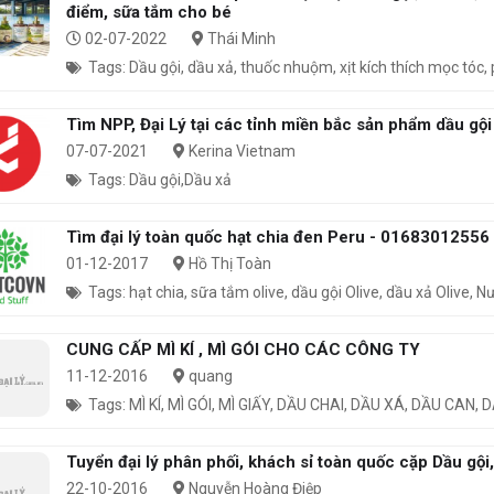
điểm, sữa tắm cho bé
02-07-2022
Thái Minh
Tags: Dầu gội, dầu xả, thuốc nhuộm, xịt kích thích mọc tóc
Tìm NPP, Đại Lý tại các tỉnh miền bắc sản phẩm dầu gội
07-07-2021
Kerina Vietnam
Tags: Dầu gội,Dầu xả
Tìm đại lý toàn quốc hạt chia đen Peru - 01683012556
01-12-2017
Hồ Thị Toàn
Tags: hạt chia, sữa tắm olive, dầu gội Olive, dầu xả Olive, 
CUNG CẤP MÌ KÍ , MÌ GÓI CHO CÁC CÔNG TY
11-12-2016
quang
Tags: MÌ KÍ, MÌ GÓI, MÌ GIẤY, DẦU CHAI, DẦU XÁ, DẦU CAN,
Tuyển đại lý phân phối, khách sỉ toàn quốc cặp Dầu g
22-10-2016
Nguyễn Hoàng Điệp