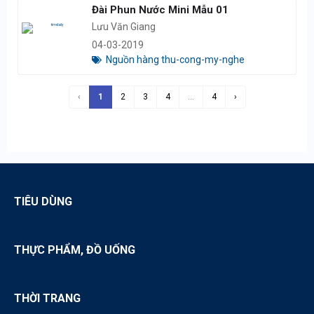
Đài Phun Nước Mini Mẫu 01
Lưu Văn Giang
04-03-2019
Nguồn hàng thu-cong-my-nghe
‹
1
2
3
4
...
4
›
TIÊU DÙNG
THỰC PHẨM, ĐỒ UỐNG
THỜI TRANG