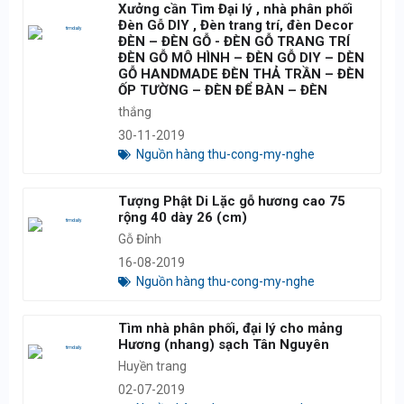
Xưởng cần Tìm Đại lý , nhà phân phối
Đèn Gỗ DIY , Đèn trang trí, đèn Decor
ĐÈN – ĐÈN GỖ - ĐÈN GỖ TRANG TRÍ
ĐÈN GỖ MÔ HÌNH – ĐÈN GỖ DIY – DÈN
GỖ HANDMADE ĐÈN THẢ TRẦN – ĐÈN
ỐP TƯỜNG – ĐÈN ĐỂ BÀN – ĐÈN
thắng
30-11-2019
Nguồn hàng thu-cong-my-nghe
Tượng Phật Di Lặc gỗ hương cao 75
rộng 40 dày 26 (cm)
Gỗ Đỉnh
16-08-2019
Nguồn hàng thu-cong-my-nghe
Tìm nhà phân phối, đại lý cho mảng
Hương (nhang) sạch Tân Nguyên
Huyền trang
02-07-2019