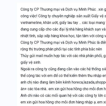
Công ty CP Thương mại và Dịch vụ Minh Phúc . xin g
công việc! Công ty chuyên nghiệp sản xuất Giấy vệ s
vietnameline, khăn ướt, giấy lau tay ... các loại ma
đang cung cấp cho các đại lý.nhà hàng khách sạn và d
nhiệt tình, sắp xếp hàng khoa học, tận tâm với công
Công ty CP Thương mại và Dịch vụ Minh Phúc là đế
rộng thị trường phân phối tại các tỉnh phía bắc nên
Thủy gửi mail muốn hợp tác với các nhà phân phối, 
giấy vệ sinh.
Ngoài ra công ty cũng đang cần vào các hệ thống siê
thể cộng tác với em để có thể kiếm thêm thu nhập e
anh chị nào đang làm bên kênh horeca,lazada,shopp
ăn+ các tòa nhà.. em xin gửi hoa hồng cho mỗi đơn h
Anh chi nào có các mối quan hệ với các công ty lớn c
em xin gửi hoa hồng cho mỗi đơn hàng nhập ạ..em x