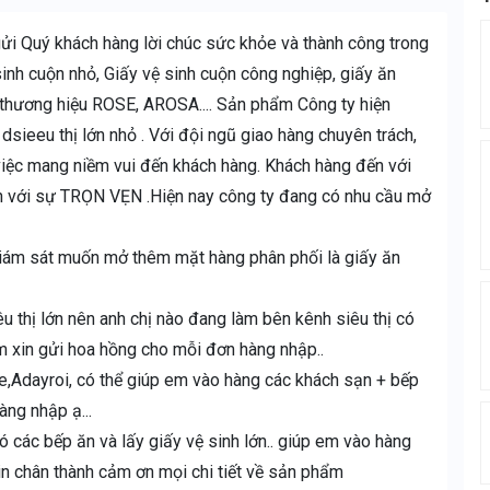
ửi Quý khách hàng lời chúc sức khỏe và thành công trong
inh cuộn nhỏ, Giấy vệ sinh cuộn công nghiệp, giấy ăn
ng thương hiệu ROSE, AROSA.... Sản phẩm Công ty hiện
sieeu thị lớn nhỏ . Với đội ngũ giao hàng chuyên trách,
 việc mang niềm vui đến khách hàng. Khách hàng đến với
n với sự TRỌN VẸN .Hiện nay công ty đang có nhu cầu mở
giám sát muốn mở thêm mặt hàng phân phối là giấy ăn
u thị lớn nên anh chị nào đang làm bên kênh siêu thị có
m xin gửi hoa hồng cho mỗi đơn hàng nhập..
e,Adayroi, có thể giúp em vào hàng các khách sạn + bếp
àng nhập ạ...
ó các bếp ăn và lấy giấy vệ sinh lớn.. giúp em vào hàng
in chân thành cảm ơn mọi chi tiết về sản phẩm