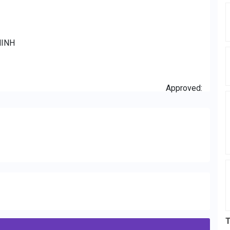
NINH
Approved:
T