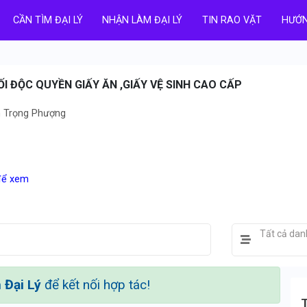
CẦN TÌM ĐẠI LÝ
NHẬN LÀM ĐẠI LÝ
TIN RAO VẶT
HƯỚN
ỐI ĐỘC QUYỀN GIẤY ĂN ,GIẤY VỆ SINH CAO CẤP
n Trọng Phượng
 để xem
Tất cả da
Đại Lý
để kết nối hợp tác!