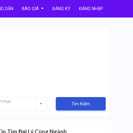
G DẪN
BÁO GIÁ
ĐĂNG KÝ
ĐĂNG NHẬP
nh mục
Tìm Kiếm
Tin Tìm Đại Lý Cùng Ngành