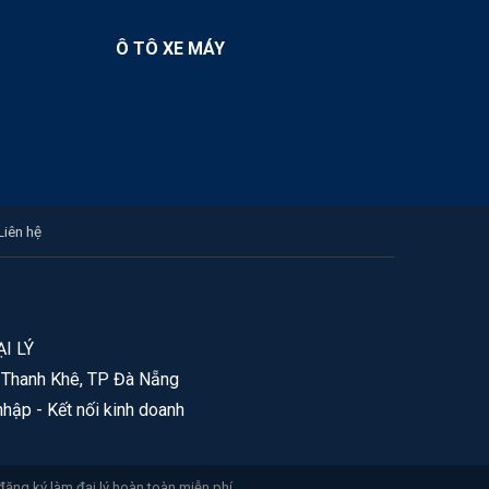
Ô TÔ XE MÁY
Liên hệ
I LÝ
. Thanh Khê, TP Đà Nẵng
nhập - Kết nối kinh doanh
đăng ký làm đại lý hoàn toàn miễn phí.