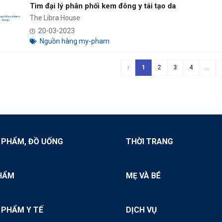
Tìm đại lý phân phối kem đông y tái tạo da
The Libra House
20-03-2023
Nguồn hàng my-pham
‹
1
2
3
4
...
 PHẨM, ĐỒ UỐNG
THỜI TRANG
HẨM
MẸ VÀ BÉ
 PHẨM Y TẾ
DỊCH VỤ