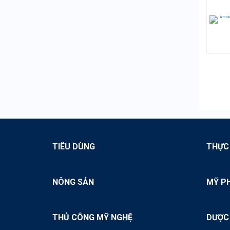
TIÊU DÙNG
THỰC
NÔNG SẢN
MỸ P
THỦ CÔNG MỸ NGHỆ
DƯỢC