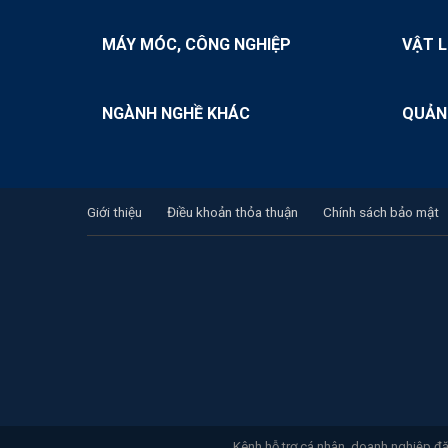
MÁY MÓC, CÔNG NGHIỆP
VẬT L
NGÀNH NGHỀ KHÁC
QUẢN
Giới thiệu
Điều khoản thỏa thuận
Chính sách bảo mật
Kênh hỗ trợ cá nhân, doanh nghiệp đăn