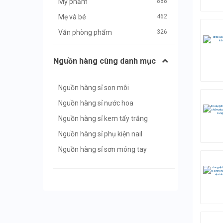
Mỹ phẩm
888
Mẹ và bé
462
Văn phòng phẩm
326
Thủ công mỹ nghệ
113
Nguồn hàng cùng danh mục
Dược phẩm Y tế
629
Dịch vụ
609
Nguồn hàng sỉ son môi
Máy tính, phụ kiện
394
Nguồn hàng sỉ nước hoa
Máy móc, công nghiệp
764
Nguồn hàng sỉ kem tẩy trắng
Vật liệu xây dựng
906
Nguồn hàng sỉ phụ kiện nail
Nội Ngoại thất
985
Nguồn hàng sỉ sơn móng tay
Ô tô Xe máy
568
Ngành nghề khác
884
Quảng cáo
11