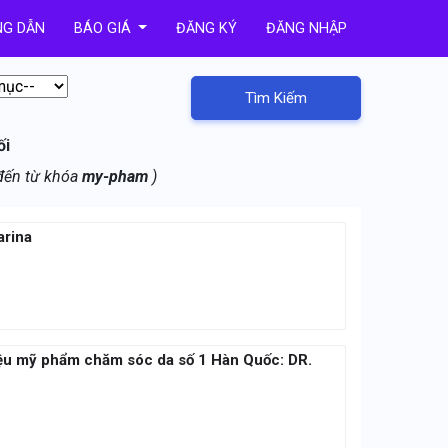
G DẪN
BÁO GIÁ
ĐĂNG KÝ
ĐĂNG NHẬP
Tìm Kiếm
ối
 đến từ khóa
my-pham
)
arina
hiệu mỹ phẩm chăm sóc da số 1 Hàn Quốc: DR.