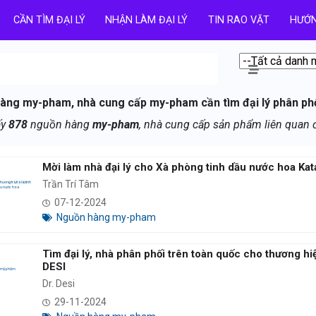
CẦN TÌM ĐẠI LÝ
NHẬN LÀM ĐẠI LÝ
TIN RAO VẶT
HƯỚN
àng my-pham, nhà cung cấp my-pham cần tìm đại lý phân ph
ấy
878
nguồn hàng
my-pham
, nhà cung cấp sản phẩm liên quan
Mời làm nhà đại lý cho Xà phòng tinh dầu nước hoa Kat
Trần Trí Tâm
07-12-2024
Nguồn hàng my-pham
Tìm đại lý, nhà phân phối trên toàn quốc cho thương 
DESI
Dr. Desi
29-11-2024