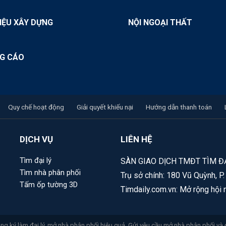
IỆU XÂY DỰNG
NỘI NGOẠI THẤT
G CÁO
Quy chế hoạt động
Giải quyết khiếu nại
Hướng dẫn thanh toán
DỊCH VỤ
LIÊN HỆ
Tìm đại lý
SÀN GIAO DỊCH TMĐT TÌM ĐẠ
Tìm nhà phân phối
Trụ sở chính: 180 Vũ Quỳnh, P
Tấm ốp tường 3D
Timdaily.com.vn: Mở rộng hội 
g ký làm đại lý, mở nhà phân phối hiệu quả. Gửi yêu cầu mở nhà phân phối và 