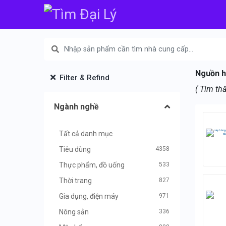
Nguồn h
Filter & Refind
( Tìm th
Ngành nghề
Tất cả danh mục
Tiêu dùng
4358
Thực phẩm, đồ uống
533
Thời trang
827
Gia dụng, điện máy
971
Nông sản
336