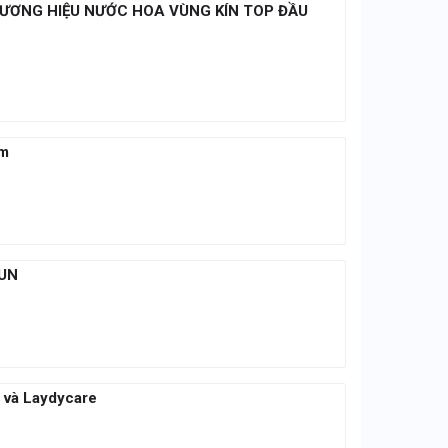
HƯƠNG HIỆU NƯỚC HOA VÙNG KÍN TOP ĐẦU
ắm
KUN
t và Laydycare