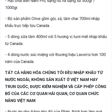
- Hạt chia đen Nam Phi, dạng hũ và dạng túi 500gr /
1000gr.
- Bộ sản phẩm Olive gồm gội, xả, tắm chai 700ml nhập
khẩu trực tiếp từu Canada.
- 5 dòng sữa tắm 400ml với 5 hương vị tươi mát nhập khẩu
từ Canada.
- 4 dòng nước súc miệng với thương hiệu Lavorris hơn 100
năm của Canada.
TẤT CẢ HÀNG HÓA CHÚNG TÔI ĐỀU NHẬP KHẨU TỪ
NƯỚC NGOÀI, KHÔNG SẢN XUẤT Ở VIỆT NAM HAY
TRUN QUỐC, ĐƯỢC KIỂM NGHIỆM VÀ CẤP PHÉP CÔNG
BỐ CỦA CÁC CƠ QUAN HẢI QUAN, CƠ QUAN CHỨC
NĂNG VIỆT NAM
.
- Nước ép nho trắng nho đỏ của Pháp, thích hợp làm quà