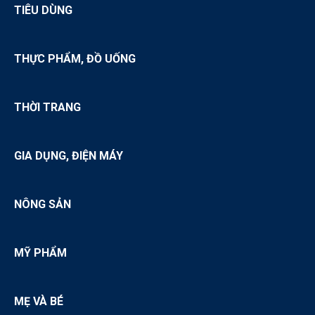
Nguồn hàng sỉ siêu thị mini
TIÊU DÙNG
Nguồn hàng sỉ chổi đót
THỰC PHẨM, ĐỒ UỐNG
THỜI TRANG
GIA DỤNG, ĐIỆN MÁY
NÔNG SẢN
MỸ PHẨM
MẸ VÀ BÉ