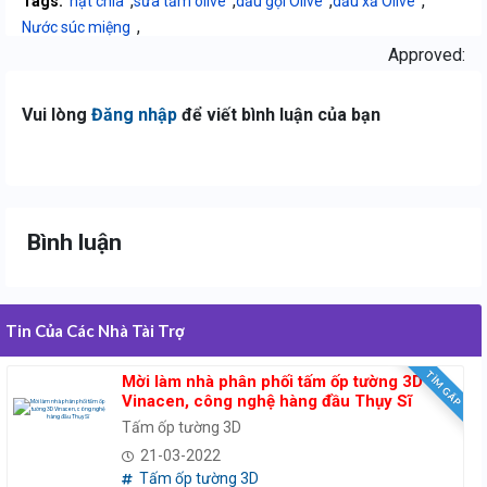
,
,
,
,
Tags:
hạt chia
sữa tắm olive
dầu gội Olive
dầu xả Olive
,
Nước súc miệng
Approved:
Vui lòng
Đăng nhập
để viết bình luận của bạn
Bình luận
Tin Của Các Nhà Tài Trợ
TÌM GẤP
Mời làm nhà phân phối tấm ốp tường 3D
Vinacen, công nghệ hàng đầu Thụy Sĩ
Tấm ốp tường 3D
21-03-2022
Tấm ốp tường 3D