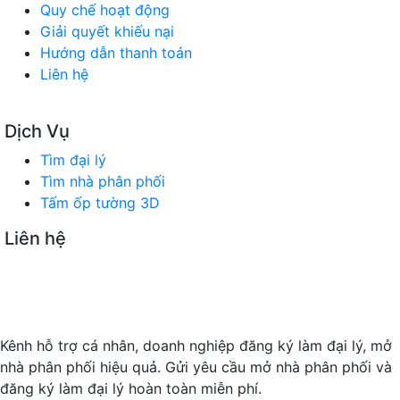
Quy chế hoạt động
Giải quyết khiếu nại
Hướng dẫn thanh toán
Liên hệ
Dịch Vụ
Tìm đại lý
Tìm nhà phân phối
Tấm ốp tường 3D
Liên hệ
SÀN GIAO DỊCH TMĐT TÌM ĐẠI LÝ
Trụ sở chính: 180 Vũ Quỳnh, P. Thanh Khê, TP Đà Nẵng
Timdaily.com.vn: Mở rộng hội nhập - Kết nối kinh doanh
Kênh hỗ trợ cá nhân, doanh nghiệp đăng ký làm đại lý, mở
nhà phân phối hiệu quả. Gửi yêu cầu mở nhà phân phối và
đăng ký làm đại lý hoàn toàn miễn phí.