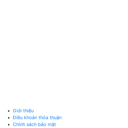
NÔNG SẢN
MỸ PHẨM
MẸ VÀ BÉ
VĂN PHÒNG PHẨM
THỦ CÔNG MỸ NGHỆ
DƯỢC PHẨM Y TẾ
DỊCH VỤ
MÁY TÍNH, PHỤ KIỆN
MÁY MÓC, CÔNG NGHIỆP
VẬT LIỆU XÂY DỰNG
NỘI NGOẠI THẤT
Ô TÔ XE MÁY
NGÀNH NGHỀ KHÁC
QUẢNG CÁO
Giới thiệu
Điều khoản thỏa thuận
Chính sách bảo mật