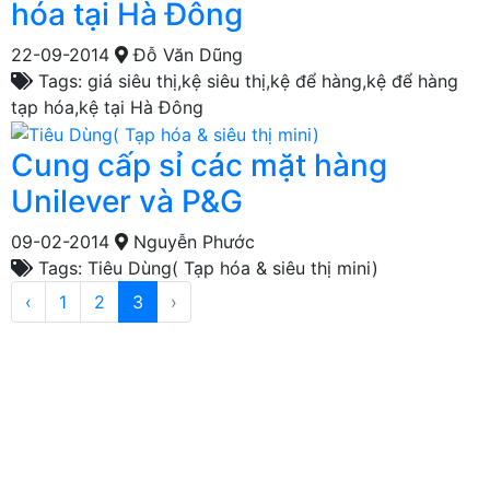
hóa tại Hà Đông
22-09-2014
Đỗ Văn Dũng
Tags: giá siêu thị,kệ siêu thị,kệ để hàng,kệ để hàng
tạp hóa,kệ tại Hà Đông
Cung cấp sỉ các mặt hàng
Unilever và P&G
09-02-2014
Nguyễn Phước
Tags: Tiêu Dùng( Tạp hóa & siêu thị mini)
‹
1
2
3
›
TIÊU DÙNG
THỰC PHẨM, ĐỒ UỐNG
THỜI TRANG
GIA DỤNG, ĐIỆN MÁY