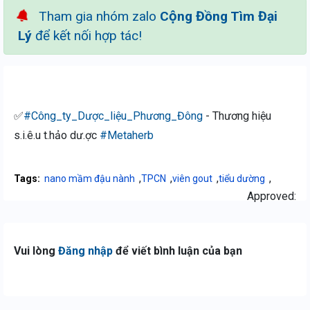
Tham gia nhóm zalo
Cộng Đồng Tìm Đại
Lý
để kết nối hợp tác!
✅
#Công_ty_Dược_liệu_Phương_Đông
- Thương hiệu
s.i.ê.u t.hảo dư.ợc
#Metaherb
,
,
,
,
Tags:
nano mầm đậu nành
TPCN
viên gout
tiểu dường
Approved:
Vui lòng
Đăng nhập
để viết bình luận của bạn