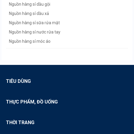
Nguồn hàng sỉ dầu gội
Nguồn hàng sỉ dầu xả
Nguồn hàng sỉ sữa rửa mặt
Nguồn hàng sỉ nước rửa tay
Nguồn hàng sỉ móc áo
Nguồn hàng sỉ khăn giấy
Nguồn hàng sỉ chổi quét nhà
Nguồn hàng sỉ tạp hóa
Nguồn hàng sỉ siêu thị mini
TIÊU DÙNG
Nguồn hàng sỉ chổi đót
THỰC PHẨM, ĐỒ UỐNG
THỜI TRANG