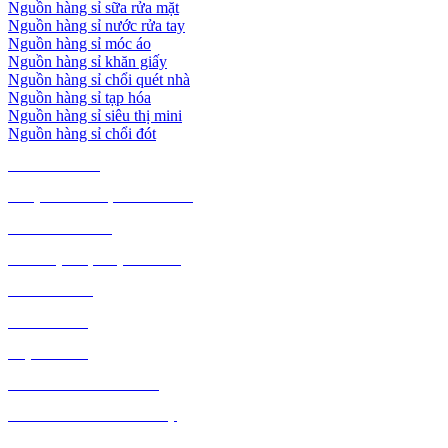
Nguồn hàng sỉ sữa rửa mặt
Nguồn hàng sỉ nước rửa tay
Nguồn hàng sỉ móc áo
Nguồn hàng sỉ khăn giấy
Nguồn hàng sỉ chổi quét nhà
Nguồn hàng sỉ tạp hóa
Nguồn hàng sỉ siêu thị mini
Nguồn hàng sỉ chổi đót
TIÊU DÙNG
THỰC PHẨM, ĐỒ UỐNG
THỜI TRANG
GIA DỤNG, ĐIỆN MÁY
NÔNG SẢN
MỸ PHẨM
MẸ VÀ BÉ
VĂN PHÒNG PHẨM
THỦ CÔNG MỸ NGHỆ
DƯỢC PHẨM Y TẾ