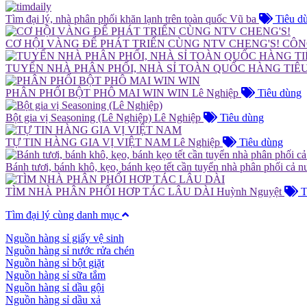
Tìm đại lý, nhà phân phối khăn lạnh trên toàn quốc
Vũ ba
Tiêu d
CƠ HỘI VÀNG ĐỂ PHÁT TRIỂN CÙNG NTV CHENG'S!
CÔN
TUYỂN NHÀ PHÂN PHỐI, NHÀ SỈ TOÀN QUỐC HÀNG TI
PHÂN PHỐI BỘT PHÔ MAI WIN WIN
Lê Nghiệp
Tiêu dùng
Bột gia vị Seasoning (Lê Nghiệp)
Lê Nghiệp
Tiêu dùng
TỰ TIN HÀNG GIA VỊ VIỆT NAM
Lê Nghiệp
Tiêu dùng
Bánh tươi, bánh khô, kẹo, bánh kẹo tết cần tuyển nhà phân phối cả n
TÌM NHÀ PHÂN PHỐI HƠP TÁC LÂU DÀI
Huỳnh Nguyệt
T
Tìm đại lý cùng danh mục
Nguồn hàng sỉ giấy vệ sinh
Nguồn hàng sỉ nước rửa chén
Nguồn hàng sỉ bột giặt
Nguồn hàng sỉ sữa tắm
Nguồn hàng sỉ dầu gội
Nguồn hàng sỉ dầu xả