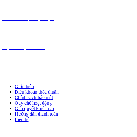
DỊCH VỤ
MÁY TÍNH, PHỤ KIỆN
MÁY MÓC, CÔNG NGHIỆP
VẬT LIỆU XÂY DỰNG
NỘI NGOẠI THẤT
Ô TÔ XE MÁY
NGÀNH NGHỀ KHÁC
QUẢNG CÁO
Giới thiệu
Điều khoản thỏa thuận
Chính sách bảo mật
Quy chế hoạt động
Giải quyết khiếu nại
Hướng dẫn thanh toán
Liên hệ