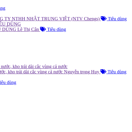
ùng
G TY NTHH NHẬT TRUNG VIỆT (NTV Chengs)
Tiêu dùng
ÊU DÙNG
Lê Thị Cân
Tiêu dùng
ước, kho trải dài câc vùng cả nước
Nguyễn trọng Huy
Tiêu dùng
iêu dùng