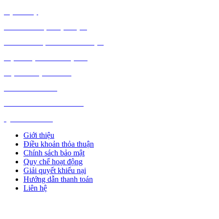
DỊCH VỤ
MÁY TÍNH, PHỤ KIỆN
MÁY MÓC, CÔNG NGHIỆP
VẬT LIỆU XÂY DỰNG
NỘI NGOẠI THẤT
Ô TÔ XE MÁY
NGÀNH NGHỀ KHÁC
QUẢNG CÁO
Giới thiệu
Điều khoản thỏa thuận
Chính sách bảo mật
Quy chế hoạt động
Giải quyết khiếu nại
Hướng dẫn thanh toán
Liên hệ