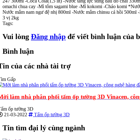
247 300ml -Coca Cola(1,5 lít) -Nước tăng lực sting dâu đỏ chai 33
omachi chua cay -Mì tôm sagami blue -Mì kokomi -Cháo komi *Nước 
Nước mắm nam ngư đệ nhị 800ml -Nước mắm chinsu cá hồi 500ml -
3 vị 2kg
Tags:
Vui lòng
Đăng nhập
để viết bình luận của 
Bình luận
Tin của các nhà tài trợ
Tìm Gấp
Mời làm nhà phân phối tấm ốp tường 3D Vinacen, côn
Tấm ốp tường 3D
21-03-2022
Tấm ốp tường 3D
Tin tìm đại lý cùng ngành