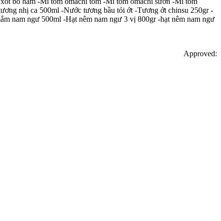
hi xốt bò hầm -Mì tôm omachi tôm -Mì tôm omachi sườn -Mì tôm
ng nhị ca 500ml -Nước tương bầu tỏi ớt -Tương ớt chinsu 250gr -
ắm nam ngư 500ml -Hạt nêm nam ngư 3 vị 800gr -hạt nêm nam ngư
Approved: