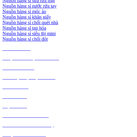
Nguồn hàng sỉ sữa rửa mặt
Nguồn hàng sỉ nước rửa tay
Nguồn hàng sỉ móc áo
Nguồn hàng sỉ khăn giấy
Nguồn hàng sỉ chổi quét nhà
Nguồn hàng sỉ tạp hóa
Nguồn hàng sỉ siêu thị mini
Nguồn hàng sỉ chổi đót
TIÊU DÙNG
THỰC PHẨM, ĐỒ UỐNG
THỜI TRANG
GIA DỤNG, ĐIỆN MÁY
NÔNG SẢN
MỸ PHẨM
MẸ VÀ BÉ
VĂN PHÒNG PHẨM
THỦ CÔNG MỸ NGHỆ
DƯỢC PHẨM Y TẾ