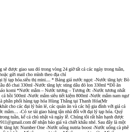
 sẽ được giao sau đó trong vòng 24 giờ tất cả các ngày trong tuần,
hoặc gửi mail cho mình theo địa chỉ
ý tạp hóa.siêu thị mini.... * Bảng giá nước ngọt: -Nước tăng lực Bò
dâu đỏ chai 330ml -Nước tăng lực sting dâu đỏ lon 330ml *Đồ ăn
-Cháo komi *Nước mắm – Nước tương – Tương ớt: -Nước tương nhất
u cá hồi 500ml -Nước mắm siêu tiết kiệm 800ml -Nước mắm nam ngư
hà phân phối hàng tạp hóa Hùng Thắng tại Thanh Hóa(Mr
 cho các đại lý bán lẻ, các quán ăn và các hộ gia đình với giá cả
ước mắm… -Có xe tải giao hàng tận nhà đối với đại lý tạp hóa. Quý
rong tuần, kể cả chủ nhật và ngày lễ. Chúng tôi rất hân hạnh được
9911@gmail.com để nhận báo giá và chiết khấu nhé. Sau đây là một
-Nước tăng lực Number One -Nước uống nutria boost -Nước uống cà phê