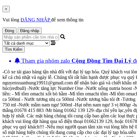
×
Vui lòng
ĐĂNG NHẬP
để xem thông tin
Đóng
Đăng nhập
Tìm Kiếm
Tham gia nhóm zalo
Cộng Đồng Tìm Đại Lý
đê
-Có xe tải giao hàng tận nhà đối với đại lý tạp hóa. Quý khách vui l
kể cả chủ nhật và ngày lễ. Chúng tôi rất hân hạnh được phục vụ quý 
nguyenxuanhung19911@gmail.com để nhận báo giá và chiết khấu nhé. S
húc(redbull) -Nước tăng lực Number One -Nước uống nutria boost -N
liền: - Mì tôm omachi xốt bò hầm -Mì tôm omachi tôm -Mì tôm oma
ca 500ml - Nước tương nhị ca 500ml -Nước tương bầu tỏi ớt -Tươn
750 ml -Nước mắm nam ngư 500ml -Hạt nêm nam ngư 3 vị 800gr -hạt
thắng.01678 415 883 /Mr hùng 01662 139 129–địa chỉ yên lạc,yên địn
hợp lý nhất. Các mặt hàng chúng tôi cung cấp bao gồm các loại thực 
khách vui lòng đặt hàng qua số điện thoại 01662139 129, hoặc 01678 
phục vụ quý khách!!! -Nếu mọi người quan tâm xin vui lòng liên hệ
số mặt hàng hiện chúng tôi đang cung cấp cho các đại lý tạp hóa.siê