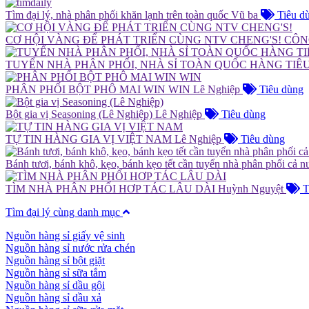
Tìm đại lý, nhà phân phối khăn lạnh trên toàn quốc
Vũ ba
Tiêu d
CƠ HỘI VÀNG ĐỂ PHÁT TRIỂN CÙNG NTV CHENG'S!
CÔN
TUYỂN NHÀ PHÂN PHỐI, NHÀ SỈ TOÀN QUỐC HÀNG TI
PHÂN PHỐI BỘT PHÔ MAI WIN WIN
Lê Nghiệp
Tiêu dùng
Bột gia vị Seasoning (Lê Nghiệp)
Lê Nghiệp
Tiêu dùng
TỰ TIN HÀNG GIA VỊ VIỆT NAM
Lê Nghiệp
Tiêu dùng
Bánh tươi, bánh khô, kẹo, bánh kẹo tết cần tuyển nhà phân phối cả n
TÌM NHÀ PHÂN PHỐI HƠP TÁC LÂU DÀI
Huỳnh Nguyệt
T
Tìm đại lý cùng danh mục
Nguồn hàng sỉ giấy vệ sinh
Nguồn hàng sỉ nước rửa chén
Nguồn hàng sỉ bột giặt
Nguồn hàng sỉ sữa tắm
Nguồn hàng sỉ dầu gội
Nguồn hàng sỉ dầu xả