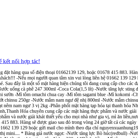
̉ kết nối hợp tác!
òng đặt hàng qua số điện thoại 01662139 129, hoặc 01678 415 883. Hàng
khách!!! -Nếu mọi người quan tâm xin vui lòng liên hệ 01662 139 129 
au đây là một số mặt hàng hiện chúng tôi đang cung cấp cho các đại l
ước uống cà phê 247 300ml -Coca Cola(1,5 lít) -Nước tăng lực sting 
chi sườn -Mì tôm omachi chua cay -Mì tôm sagami blue -Mì kokomi 
g ớt chinsu 250gr -Nước mắm nam ngư đệ nhị 800ml -Nước mắm chins
 nêm nam ngư 3 vị 2kg -Phân phối mặt hàng tạp hóa tại thanh hóa N
h,Thanh Hóa chuyên cung cấp các mặt hàng thực phẩm và nước giải khát
phẩm và nước giải khát thiết yếu cho mọi nhà như gia vị, mì ăn liền,n
415 883. Hàng sẽ được giao sau đó trong vòng 24 giờ tất cả các ngày t
 01662 139 129 hoặc gửi mail cho mình theo địa chỉ nguyenxuanhung1
u thị mini.... * Bảng giá nước ngọt: -Nước tăng lực Bò húc(redbull) 