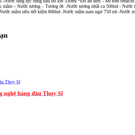
0ml -Nước tăng lực sting dâu đỏ lon 330ml *Đồ ăn liền: - Mì tôm omac
mắm – Nước tương – Tương ớt: -Nước tương nhất ca 500ml - Nước tươ
Nước mắm siêu tiết kiệm 800ml -Nước mắm nam ngư 750 ml -Nước m
bạn
g nghệ hàng đầu Thụy Sĩ