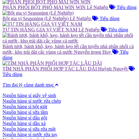
PHÂN PHỐI BỘT PHÔ MAI WIN WIN
Lê Nghiệp
Tiêu dùng
Bột gia vị Seasoning (Lê Nghiệp)
Lê Nghiệp
Tiêu dùng
TỰ TIN HÀNG GIA VỊ VIỆT NAM
Lê Nghiệp
Tiêu dùng
Bánh tươi, bánh khô, kẹo, bánh kẹo tết cần tuyển nhà phân phối cả
nước, kho trải dài câc vùng cả nước
Nguyễn trọng Huy
Tiêu
dùng
TÌM NHÀ PHÂN PHỐI HƠP TÁC LÂU DÀI
Huỳnh Nguyệt
Tiêu dùng
Tìm đại lý cùng danh mục
Nguồn hàng sỉ giấy vệ sinh
Nguồn hàng sỉ nước rửa chén
Nguồn hàng sỉ bột giặt
Nguồn hàng sỉ sữa tắm
Nguồn hàng sỉ dầu gội
Nguồn hàng sỉ dầu xả
Nguồn hàng sỉ sữa rửa mặt
Nguồn hàng sỉ nước rửa tay