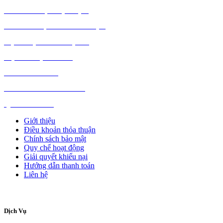
MÁY TÍNH, PHỤ KIỆN
MÁY MÓC, CÔNG NGHIỆP
VẬT LIỆU XÂY DỰNG
NỘI NGOẠI THẤT
Ô TÔ XE MÁY
NGÀNH NGHỀ KHÁC
QUẢNG CÁO
Giới thiệu
Điều khoản thỏa thuận
Chính sách bảo mật
Quy chế hoạt động
Giải quyết khiếu nại
Hướng dẫn thanh toán
Liên hệ
Dịch Vụ