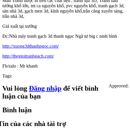
Mẫu Tranh được in trên các chất liệu , tranh lụa 3D, Tranh dán
tường khổ lớn, mi ca nguyên khổ, pvc nguyên khổ, tranh gạch 3d,
sàn nhà 3d, gạch men 3d, kính nguyên khổ,trần căng xuyên sáng,
trần nhà 3d,
Giá xuất tại xưởng
Đc:Nhà máy tranh gạch 3d thanh ngọc Ngã tư big c ninh bình
http://xuong3dthanhngoc.com/
http://thegioitranhgach.com/
Fb/zalo : Mr khanh
Tags:
Approved:
Vui lòng
Đăng nhập
để viết bình
luận của bạn
Bình luận
Tin của các nhà tài trợ