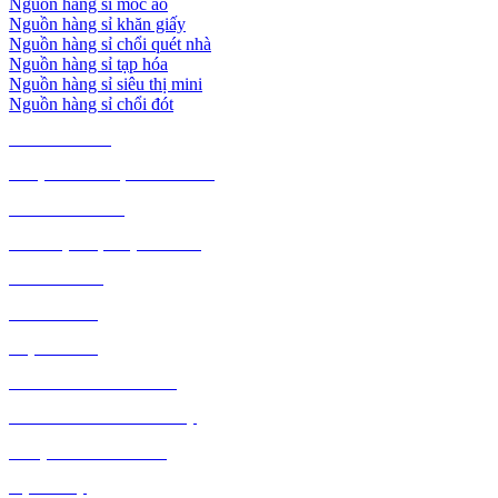
Nguồn hàng sỉ móc áo
Nguồn hàng sỉ khăn giấy
Nguồn hàng sỉ chổi quét nhà
Nguồn hàng sỉ tạp hóa
Nguồn hàng sỉ siêu thị mini
Nguồn hàng sỉ chổi đót
TIÊU DÙNG
THỰC PHẨM, ĐỒ UỐNG
THỜI TRANG
GIA DỤNG, ĐIỆN MÁY
NÔNG SẢN
MỸ PHẨM
MẸ VÀ BÉ
VĂN PHÒNG PHẨM
THỦ CÔNG MỸ NGHỆ
DƯỢC PHẨM Y TẾ
DỊCH VỤ