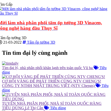
Tìm Gấp
Mời làm nhà phân phối tấm ốp tường 3D Vinacen,
công nghệ hàng đầu Thụy Sĩ
Tấm ốp tường 3D
21-03-2022
Tấm ốp tường 3D
Tin tìm đại lý cùng ngành
Tìm đại lý, nhà phân phối khăn lạnh trên toàn quốc
Vũ ba
Tiêu
dùng
CƠ HỘI VÀNG ĐỂ PHÁT TRIỂN CÙNG NTV CHENG'S!
CÔNG TY NTHH NHẬT TRUNG VIỆT (NTV Chengs)
Tiêu
dùng
TUYỂN NHÀ PHÂN PHỐI, NHÀ SỈ TOÀN QUỐC HÀNG
TIÊU DÙNG
Lê Thị Cân
Tiêu dùng