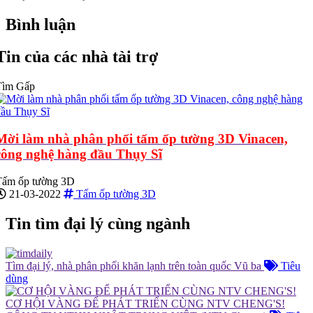
Bình luận
Tin của các nhà tài trợ
Tìm Gấp
Mời làm nhà phân phối tấm ốp tường 3D Vinacen,
công nghệ hàng đầu Thụy Sĩ
Tấm ốp tường 3D
21-03-2022
Tấm ốp tường 3D
Tin tìm đại lý cùng ngành
Tìm đại lý, nhà phân phối khăn lạnh trên toàn quốc
Vũ ba
Tiêu
dùng
CƠ HỘI VÀNG ĐỂ PHÁT TRIỂN CÙNG NTV CHENG'S!