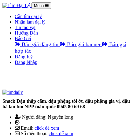
Menu
Cần tìm đại lý
Nhận làm đại lý
Tin rao vặt
Hướng Dẫn
Báo Giá
Báo giá đăng tin
Báo giá banner
Báo giá
hợp tác
Đăng Ký
Đăng Nhập
Snack Đậu thập cẩm, đậu phộng tỏi ớt, đậu phộng gia vị, đậu
hà lan tìm NPP toàn quốc 0945 80 69 68
Người đăng: Nguyễn long
Email:
click để xem
Số điện thoại:
click để xem