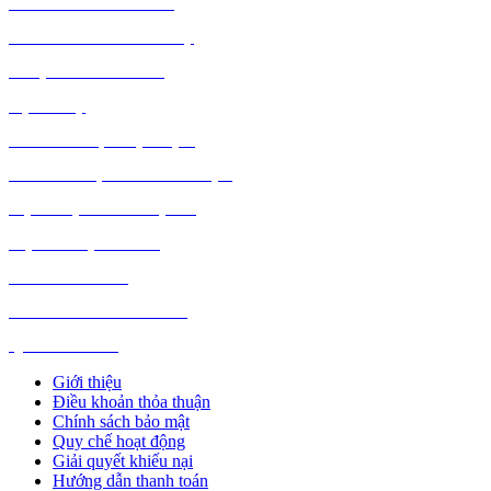
VĂN PHÒNG PHẨM
THỦ CÔNG MỸ NGHỆ
DƯỢC PHẨM Y TẾ
DỊCH VỤ
MÁY TÍNH, PHỤ KIỆN
MÁY MÓC, CÔNG NGHIỆP
VẬT LIỆU XÂY DỰNG
NỘI NGOẠI THẤT
Ô TÔ XE MÁY
NGÀNH NGHỀ KHÁC
QUẢNG CÁO
Giới thiệu
Điều khoản thỏa thuận
Chính sách bảo mật
Quy chế hoạt động
Giải quyết khiếu nại
Hướng dẫn thanh toán