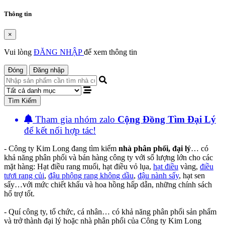
Thông tin
×
Vui lòng
ĐĂNG NHẬP
để xem thông tin
Đóng
Đăng nhập
Tìm Kiếm
Tham gia nhóm zalo
Cộng Đồng Tìm Đại Lý
để kết nối hợp tác!
- Công ty Kim Long đang tìm kiếm
nhà phân phối, đại lý
… có
khả năng phân phối và bán hàng công ty với số lượng lớn cho các
mặt hàng: Hạt điều rang muối, hạt điều vỏ lụa,
hạt điều
vàng,
điều
tươi rang củi
,
đậu phộng rang không dầu
,
đậu nành sấy
, hạt sen
sấy…với mức chiết khấu và hoa hồng hấp dẫn, những chính sách
hổ trợ tốt.
- Quí công ty, tổ chức, cá nhân… có khả năng phân phối sản phẩm
và trở thành đại lý hoặc nhà phân phối của Công ty Kim Long