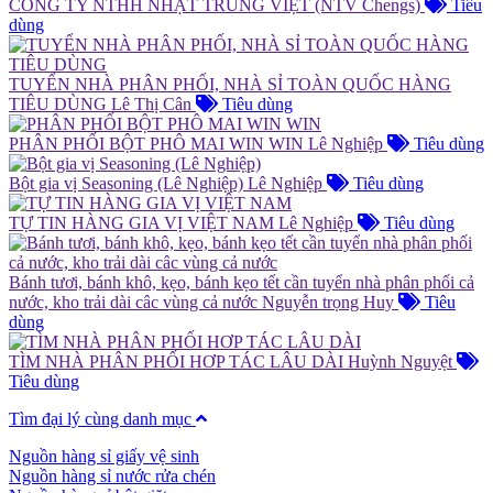
CÔNG TY NTHH NHẬT TRUNG VIỆT (NTV Chengs)
Tiêu
dùng
TUYỂN NHÀ PHÂN PHỐI, NHÀ SỈ TOÀN QUỐC HÀNG
TIÊU DÙNG
Lê Thị Cân
Tiêu dùng
PHÂN PHỐI BỘT PHÔ MAI WIN WIN
Lê Nghiệp
Tiêu dùng
Bột gia vị Seasoning (Lê Nghiệp)
Lê Nghiệp
Tiêu dùng
TỰ TIN HÀNG GIA VỊ VIỆT NAM
Lê Nghiệp
Tiêu dùng
Bánh tươi, bánh khô, kẹo, bánh kẹo tết cần tuyển nhà phân phối cả
nước, kho trải dài câc vùng cả nước
Nguyễn trọng Huy
Tiêu
dùng
TÌM NHÀ PHÂN PHỐI HƠP TÁC LÂU DÀI
Huỳnh Nguyệt
Tiêu dùng
Tìm đại lý cùng danh mục
Nguồn hàng sỉ giấy vệ sinh
Nguồn hàng sỉ nước rửa chén