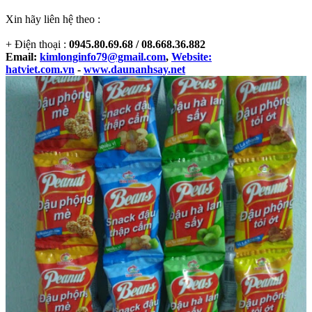
Xin hãy liên hệ theo :
+ Điện thoại :
0945.80.69.68 / 08.668.36.882
Email:
kimlonginfo79@gmail.com
,
Website:
hatviet.com.vn
-
www.daunanhsay.net