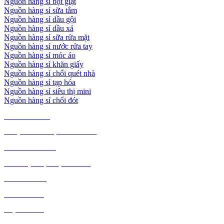
Nguồn hàng sỉ bột giặt
Nguồn hàng sỉ sữa tắm
Nguồn hàng sỉ dầu gội
Nguồn hàng sỉ dầu xả
Nguồn hàng sỉ sữa rửa mặt
Nguồn hàng sỉ nước rửa tay
Nguồn hàng sỉ móc áo
Nguồn hàng sỉ khăn giấy
Nguồn hàng sỉ chổi quét nhà
Nguồn hàng sỉ tạp hóa
Nguồn hàng sỉ siêu thị mini
Nguồn hàng sỉ chổi đót
TIÊU DÙNG
THỰC PHẨM, ĐỒ UỐNG
THỜI TRANG
GIA DỤNG, ĐIỆN MÁY
NÔNG SẢN
MỸ PHẨM
MẸ VÀ BÉ