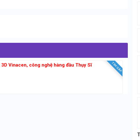
TÌM GẤP
g 3D Vinacen, công nghệ hàng đầu Thụy Sĩ
T