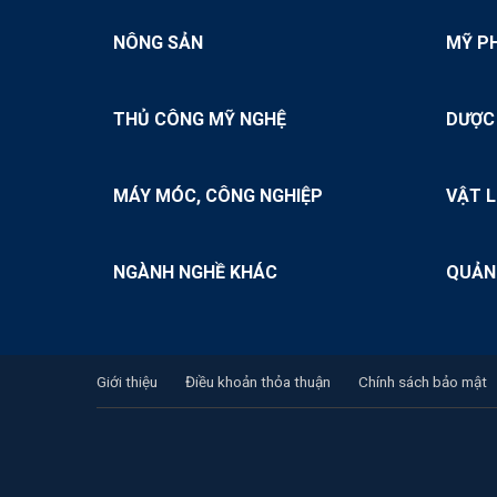
NÔNG SẢN
MỸ P
THỦ CÔNG MỸ NGHỆ
DƯỢC
MÁY MÓC, CÔNG NGHIỆP
VẬT L
NGÀNH NGHỀ KHÁC
QUẢN
Giới thiệu
Điều khoản thỏa thuận
Chính sách bảo mật