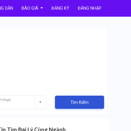
G DẪN
BÁO GIÁ
ĐĂNG KÝ
ĐĂNG NHẬP
nh mục
Tìm Kiếm
Tin Tìm Đại Lý Cùng Ngành