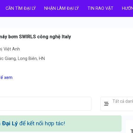
CẦN TÌM ĐẠI LÝ
NHẬN LÀM ĐẠI LÝ
TIN RAO VẶT
HƯỚN
 máy bơm SWIRLS công nghệ Italy
ị Việt Anh
c Giang, Long Biên, HN
 để xem
Tất cả da
Đại Lý
để kết nối hợp tác!