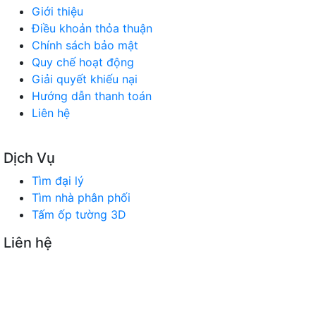
Giới thiệu
Điều khoản thỏa thuận
Chính sách bảo mật
Quy chế hoạt động
Giải quyết khiếu nại
Hướng dẫn thanh toán
Liên hệ
Dịch Vụ
Tìm đại lý
Tìm nhà phân phối
Tấm ốp tường 3D
Liên hệ
SÀN GIAO DỊCH TMĐT TÌM ĐẠI LÝ
Trụ sở chính: 180 Vũ Quỳnh, P. Thanh Khê, TP Đà Nẵng
Timdaily.com.vn: Mở rộng hội nhập - Kết nối kinh doanh