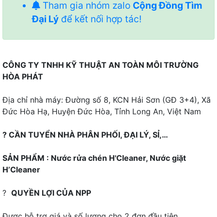
Tham gia nhóm zalo
Cộng Đồng Tìm
Đại Lý
để kết nối hợp tác!
CÔNG TY TNHH KỸ THUẬT AN TOÀN MÔI TRƯỜNG
HÒA PHÁT
Địa chỉ nhà máy: Đường số 8, KCN Hải Sơn (GĐ 3+4), Xã
Đức Hòa Hạ, Huyện Đức Hòa, Tỉnh Long An, Việt Nam
? CẦN TUYỂN NHÀ PHÂN PHỐI, ĐẠI LÝ, SỈ,…
SẢN PHẨM : Nước rửa chén H'Cleaner, Nước giặt
H’Cleaner
?
QUYỀN LỢI CỦA NPP
Được hỗ trợ giá và số lượng cho 2 đơn đầu tiên.