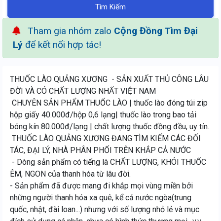
Tìm Kiếm
Tham gia nhóm zalo
Cộng Đồng Tìm Đại
Lý
để kết nối hợp tác!
THUỐC LÀO QUẢNG XƯƠNG - SẢN XUẤT THỦ CÔNG LÂU
ĐỜI VÀ CÓ CHẤT LƯỢNG NHẤT VIỆT NAM
CHUYÊN SẢN PHẨM THUỐC LÀO | thuốc lào đóng túi zip
hộp giấy 40.000đ/hộp 0,6 lạng| thuốc lào trong bao tải
bóng kín 80.000đ/lạng | chất lượng thuốc đồng đều, uy tín.
THUỐC LÀO QUẢNG XƯƠNG ĐANG TÌM KIẾM CÁC ĐỐI
TÁC, ĐẠI LÝ, NHÀ PHÂN PHỐI TRÊN KHẮP CẢ NƯỚC
- Dòng sản phẩm có tiếng là CHẤT LƯỢNG, KHÓI THUỐC
ÊM, NGON của thanh hóa từ lâu đời.
- Sản phẩm đã được mang đi khắp mọi vùng miền bởi
những người thanh hóa xa quê, kể cả nước ngòa(trung
quốc, nhật, đài loan...) nhưng với số lượng nhỏ lẻ và mục