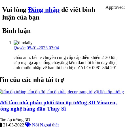
Approved:
Vui lòng
Đăng nhập
để viết bình
luận của bạn
Bình luận
Quyên
05-01-2023 03:04
chào anh, bên e chuyên cung cấp cáp điều khiển 2-30 lõi ,
cáp mạng,cáp chống cháy,ống kẽm đàn hồi luồn dây điện,
anh muốn nhập về bán thì liên hệ e ZALO: 0981 864 291
Tin của các nhà tài trợ
Mời làm nhà phân phối tấm ốp tường 3D Vinacen,
công nghệ hàng đầu Thụy Sĩ
Tấm ốp tường 3D
21-03-2022
Nội Ngoại thất