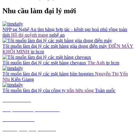
Nhu cầu làm đại lý mới
NPP tại Nghệ An tìm hãng hợp tác - kênh tạp hoá phủ rộng toàn
tỉnh
Hồ thị quỳnh trang
nghệ an
Tôi muốn làm đại lý các mặt hàng giia dụng điện máy
ĐIỆN MÁY
KHÔI MINH
tp hcm
Tôi muốn làm đại lý các mặt hàng chevaux
The Anh
tp hcm
Tôi muốn làm đại lý các mặt hàng bỉm huggies
Nguyễn Thị Yến
Nhi
Kiên Giang
Tôi muốn làm đại lý của công ty
trần hữu sóng
Toàn quốc
TIÊU DÙNG
THỰC PHẨM, ĐỒ UỐNG
THỜI TRANG
GIA DỤNG, ĐIỆN MÁY