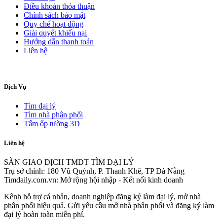
Điều khoản thỏa thuận
Chính sách bảo mật
Quy chế hoạt động
Giải quyết khiếu nại
Hướng dẫn thanh toán
Liên hệ
Dịch Vụ
Tìm đại lý
Tìm nhà phân phối
Tấm ốp tường 3D
Liên hệ
SÀN GIAO DỊCH TMĐT TÌM ĐẠI LÝ
Trụ sở chính: 180 Vũ Quỳnh, P. Thanh Khê, TP Đà Nẵng
Timdaily.com.vn: Mở rộng hội nhập - Kết nối kinh doanh
Kênh hỗ trợ cá nhân, doanh nghiệp đăng ký làm đại lý, mở nhà
phân phối hiệu quả. Gửi yêu cầu mở nhà phân phối và đăng ký làm
đại lý hoàn toàn miễn phí.