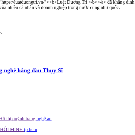
="https://luatduongtri.vn/"><b>Luật Dương Trí </b></a> đã khẳng định 
y của nhiều cá nhân và doanh nghiệp trong nước cũng như quốc.
a>
g nghệ hàng đầu Thụy Sĩ
Hồ thị quỳnh trang
nghệ an
KHÔI MINH
tp hcm