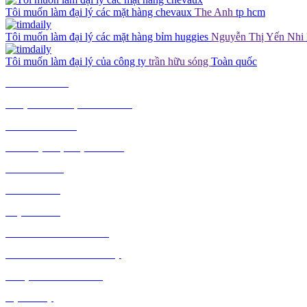
Tôi muốn làm đại lý các mặt hàng chevaux
The Anh
tp hcm
Tôi muốn làm đại lý các mặt hàng bỉm huggies
Nguyễn Thị Yến Nhi
Tôi muốn làm đại lý của công ty
trần hữu sóng
Toàn quốc
TIÊU DÙNG
THỰC PHẨM, ĐỒ UỐNG
THỜI TRANG
GIA DỤNG, ĐIỆN MÁY
NÔNG SẢN
MỸ PHẨM
MẸ VÀ BÉ
VĂN PHÒNG PHẨM
THỦ CÔNG MỸ NGHỆ
DƯỢC PHẨM Y TẾ
DỊCH VỤ