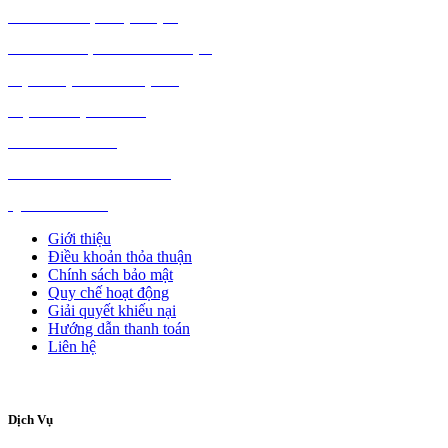
MÁY TÍNH, PHỤ KIỆN
MÁY MÓC, CÔNG NGHIỆP
VẬT LIỆU XÂY DỰNG
NỘI NGOẠI THẤT
Ô TÔ XE MÁY
NGÀNH NGHỀ KHÁC
QUẢNG CÁO
Giới thiệu
Điều khoản thỏa thuận
Chính sách bảo mật
Quy chế hoạt động
Giải quyết khiếu nại
Hướng dẫn thanh toán
Liên hệ
Dịch Vụ