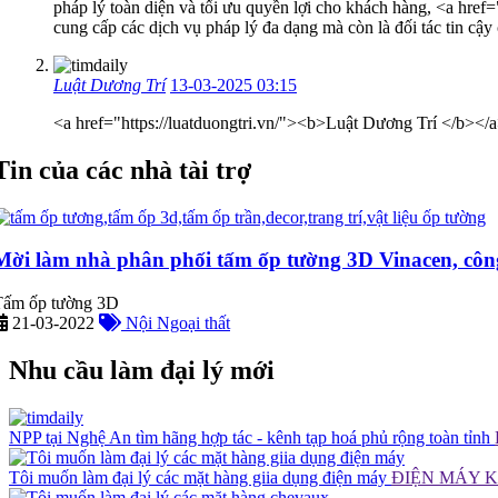
pháp lý toàn diện và tối ưu quyền lợi cho khách hàng, <a href
cung cấp các dịch vụ pháp lý đa dạng mà còn là đối tác tin cậ
Luật Dương Trí
13-03-2025 03:15
<a href="https://luatduongtri.vn/"><b>Luật Dương Trí </b></
Tin của các nhà tài trợ
Mời làm nhà phân phối tấm ốp tường 3D Vinacen, côn
Tấm ốp tường 3D
21-03-2022
Nội Ngoại thất
Nhu cầu làm đại lý mới
NPP tại Nghệ An tìm hãng hợp tác - kênh tạp hoá phủ rộng toàn tỉnh
Tôi muốn làm đại lý các mặt hàng giia dụng điện máy
ĐIỆN MÁY 