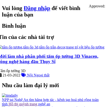
Approved:
Vui lòng
Đăng nhập
để viết bình
luận của bạn
Bình luận
Tin của các nhà tài trợ
Mời làm nhà phân phối tấm ốp tường 3D Vinacen,
công nghệ hàng đầu Thụy Sĩ
Tấm ốp tường 3D
21-03-2022
Nội Ngoại thất
Nhu cầu làm đại lý mới
NPP tại Nghệ An tìm hãng hợp tác - kênh tạp hoá phủ rộng toàn
tỉnh
Hồ thị quỳnh trang
nghệ an