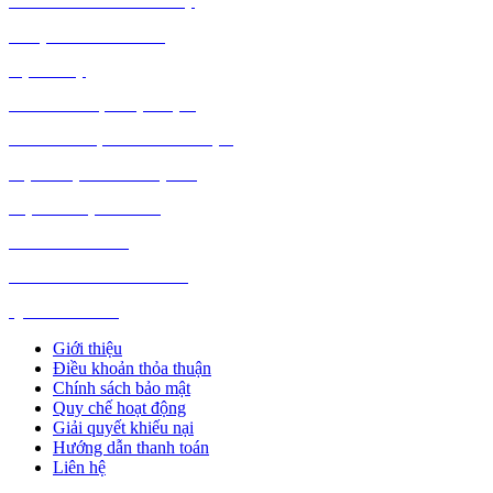
THỦ CÔNG MỸ NGHỆ
DƯỢC PHẨM Y TẾ
DỊCH VỤ
MÁY TÍNH, PHỤ KIỆN
MÁY MÓC, CÔNG NGHIỆP
VẬT LIỆU XÂY DỰNG
NỘI NGOẠI THẤT
Ô TÔ XE MÁY
NGÀNH NGHỀ KHÁC
QUẢNG CÁO
Giới thiệu
Điều khoản thỏa thuận
Chính sách bảo mật
Quy chế hoạt động
Giải quyết khiếu nại
Hướng dẫn thanh toán
Liên hệ