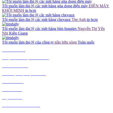
Tôi muốn làm đại lý các mặt hàng giia dụng điện máy
ĐIỆN MÁY
KHÔI MINH
tp hcm
Tôi muốn làm đại lý các mặt hàng chevaux
The Anh
tp hcm
Tôi muốn làm đại lý các mặt hàng bỉm huggies
Nguyễn Thị Yến
Nhi
Kiên Giang
Tôi muốn làm đại lý của công ty
trần hữu sóng
Toàn quốc
TIÊU DÙNG
THỰC PHẨM, ĐỒ UỐNG
THỜI TRANG
GIA DỤNG, ĐIỆN MÁY
NÔNG SẢN
MỸ PHẨM
MẸ VÀ BÉ
VĂN PHÒNG PHẨM