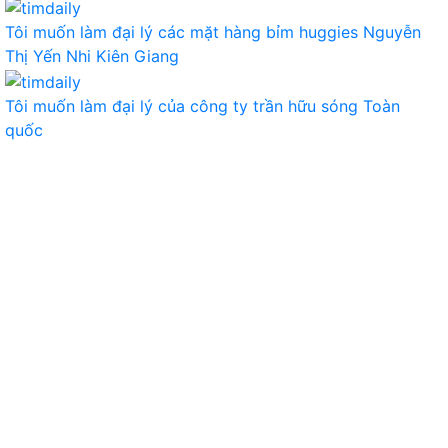
Tôi muốn làm đại lý các mặt hàng bỉm huggies
Nguyễn
Thị Yến Nhi
Kiên Giang
Tôi muốn làm đại lý của công ty
trần hữu sóng
Toàn
quốc
TIÊU DÙNG
THỰC PHẨM, ĐỒ UỐNG
THỜI TRANG
GIA DỤNG, ĐIỆN MÁY
NÔNG SẢN
MỸ PHẨM
MẸ VÀ BÉ
VĂN PHÒNG PHẨM
THỦ CÔNG MỸ NGHỆ
DƯỢC PHẨM Y TẾ
DỊCH VỤ