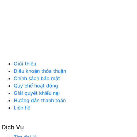
MÁY TÍNH, PHỤ KIỆN
MÁY MÓC, CÔNG NGHIỆP
VẬT LIỆU XÂY DỰNG
NỘI NGOẠI THẤT
Ô TÔ XE MÁY
NGÀNH NGHỀ KHÁC
QUẢNG CÁO
Giới thiệu
Điều khoản thỏa thuận
Chính sách bảo mật
Quy chế hoạt động
Giải quyết khiếu nại
Hướng dẫn thanh toán
Liên hệ
Dịch Vụ