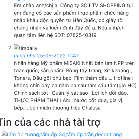
Em chào anh/chị ạ. Công ty SCJ TV SHOPPING tụi
em đang có các sản phẩm thực phẩm chức năng
nhập khẩu độc quyền từ Hàn Quốc, có giấy tờ
chứng nhận và kiểm định đầy đủ ạ. Nếu anh/chị
quan tâm liên hệ SĐT: 0782540319
minh phu
25-05-2022 11:47
Nhãn hàng Mỹ phẩm MISAKI Nhật bản tìm NPP trên
toàn quốc; sản phẩm: Bông tẩy trang, Xịt khoáng ,
Toners, Dầu gội phủ bạc, Film thấm dầu.... Hotline :
không chín bảy ba năm ba sáu tám sáu tám(giò HC)
Chính sách tốt- Quản lý sát sao- Lợi ích dồi dào.
THỰC PHẨM THAI LAN : Nước cốt dừa, gia vị
bếp.... bún miến thương hiệu Chalusa
Tin của các nhà tài trợ