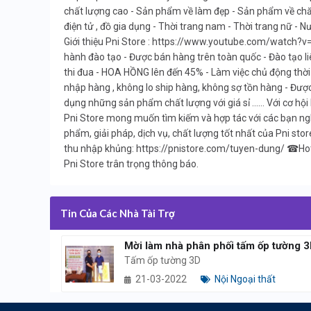
chất lượng cao - Sản phẩm về làm đẹp - Sản phẩm về chă
điện tử , đồ gia dụng - Thời trang nam - Thời trang nữ - Nư
Giới thiệu Pni Store : https://www.youtube.com/watch?
hành đào tạo - Được bán hàng trên toàn quốc - Đào tạo l
thi đua - HOA HỒNG lên đến 45% - Làm việc chủ động thời 
nhập hàng , không lo ship hàng, không sợ tồn hàng - Đượ
dụng những sản phẩm chất lượng với giá sỉ ...... Với cơ hộ
Pni Store mong muốn tìm kiếm và hợp tác với các bạn n
phẩm, giải pháp, dịch vụ, chất lượng tốt nhất của Pni st
thu nhập khủng: https://pnistore.com/tuyen-dung/ ☎Hot
Pni Store trân trọng thông báo.
Tin Của Các Nhà Tài Trợ
Mời làm nhà phân phối tấm ốp tường 
Tấm ốp tường 3D
21-03-2022
Nội Ngoại thất