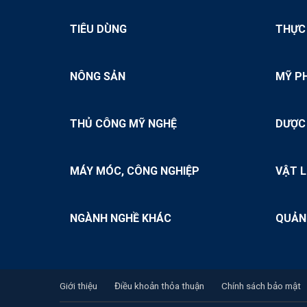
TIÊU DÙNG
THỰC
NÔNG SẢN
MỸ P
THỦ CÔNG MỸ NGHỆ
DƯỢC
MÁY MÓC, CÔNG NGHIỆP
VẬT L
NGÀNH NGHỀ KHÁC
QUẢN
Giới thiệu
Điều khoản thỏa thuận
Chính sách bảo mật