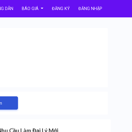
G DẪN
BÁO GIÁ
ĐĂNG KÝ
ĐĂNG NHẬP
m
Nhu Cầu Làm Đại Lý Mới