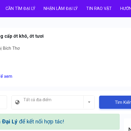
CẦN TÌM ĐẠI LÝ
NHẬN LÀM ĐẠI LÝ
TIN RAO VẶT
HƯỚN
 cấp ớt khô, ớt tươi
ị Bích Thơ
 để xem
Tất cả địa điểm
Tìm Kiế
Đại Lý
để kết nối hợp tác!