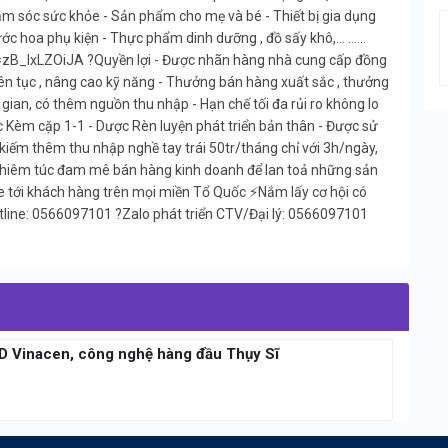
m sóc sức khỏe - Sản phẩm cho mẹ và bé - Thiết bị gia dụng
ớc hoa phụ kiện - Thực phẩm dinh dưỡng , đồ sấy khô,... ......
v=zB_lxLZOiJA ?Quyền lợi - Được nhãn hàng nhà cung cấp đồng
iên tục , nâng cao kỹ năng - Thưởng bán hàng xuất sắc , thưởng
gian, có thêm nguồn thu nhập - Hạn chế tối đa rủi ro không lo
c Kèm cặp 1-1 - Dược Rèn luyện phát triển bản thân - Được sử
i kiếm thêm thu nhập nghề tay trái 50tr/tháng chỉ với 3h/ngày,
ghiêm túc đam mê bán hàng kinh doanh để lan toả những sản
ore tới khách hàng trên mọi miền Tổ Quốc ⚡Nắm lấy cơ hội có
line: 0566097101 ?Zalo phát triển CTV/Đại lý: 0566097101
3D Vinacen, công nghệ hàng đầu Thụy Sĩ