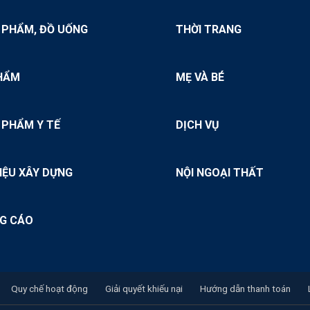
 PHẨM, ĐỒ UỐNG
THỜI TRANG
HẨM
MẸ VÀ BÉ
 PHẨM Y TẾ
DỊCH VỤ
IỆU XÂY DỰNG
NỘI NGOẠI THẤT
G CÁO
Quy chế hoạt động
Giải quyết khiếu nại
Hướng dẫn thanh toán