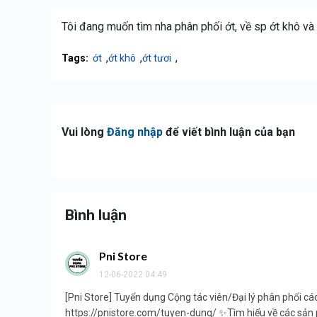
Tôi đang muốn tìm nha phân phối ớt, về sp ớt khô và
,
,
,
Tags:
ớt
ớt khô
ớt tươi
Vui lòng
Đăng nhập
để viết bình luận của bạn
Bình luận
Pni Store
12-06-2022 04:49
[Pni Store] Tuyển dụng Cộng tác viên/Đại lý phân phối c
https://pnistore.com/tuyen-dung/ ✨Tìm hiểu về các sản 