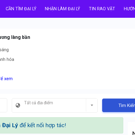
CẦN TÌM ĐẠI LÝ
NHẬN LÀM ĐẠI LÝ
TIN RAO VẶT
HƯỚN
tương làng bần
 sáng
hanh hóa
 để xem
Tất cả địa điểm
Tìm Kiế
Đại Lý
để kết nối hợp tác!