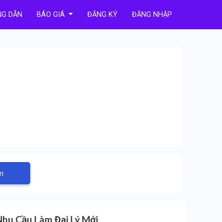
G DẪN
BÁO GIÁ
ĐĂNG KÝ
ĐĂNG NHẬP
m
Nhu Cầu Làm Đại Lý Mới