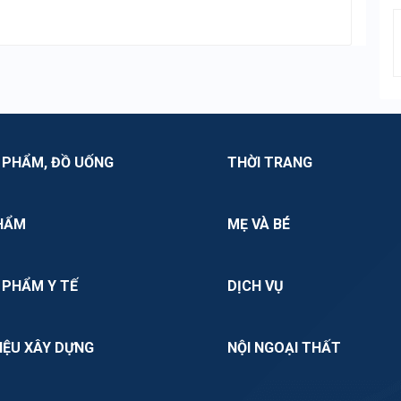
 PHẨM, ĐỒ UỐNG
THỜI TRANG
HẨM
MẸ VÀ BÉ
 PHẨM Y TẾ
DỊCH VỤ
IỆU XÂY DỰNG
NỘI NGOẠI THẤT