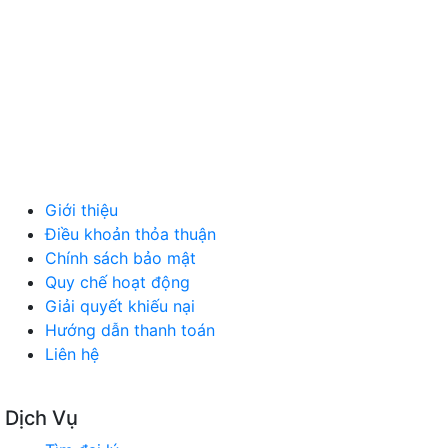
MÁY TÍNH, PHỤ KIỆN
MÁY MÓC, CÔNG NGHIỆP
VẬT LIỆU XÂY DỰNG
NỘI NGOẠI THẤT
Ô TÔ XE MÁY
NGÀNH NGHỀ KHÁC
QUẢNG CÁO
Giới thiệu
Điều khoản thỏa thuận
Chính sách bảo mật
Quy chế hoạt động
Giải quyết khiếu nại
Hướng dẫn thanh toán
Liên hệ
Dịch Vụ