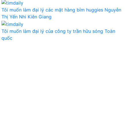
Tôi muốn làm đại lý các mặt hàng bỉm huggies
Nguyễn
Thị Yến Nhi
Kiên Giang
Tôi muốn làm đại lý của công ty
trần hữu sóng
Toàn
quốc
TIÊU DÙNG
THỰC PHẨM, ĐỒ UỐNG
THỜI TRANG
GIA DỤNG, ĐIỆN MÁY
NÔNG SẢN
MỸ PHẨM
MẸ VÀ BÉ
VĂN PHÒNG PHẨM
THỦ CÔNG MỸ NGHỆ
DƯỢC PHẨM Y TẾ
DỊCH VỤ