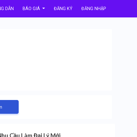
G DẪN
BÁO GIÁ
ĐĂNG KÝ
ĐĂNG NHẬP
m
Nhu Cầu Làm Đại Lý Mới