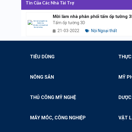
Tin Của Các Nhà Tài Trợ
Mời làm nhà phân phối tấm ốp tường 
Tấm ốp tường 3D
21-03-2022
Nội Ngoại thất
TIÊU DÙNG
THỰC
NÔNG SẢN
MỸ P
THỦ CÔNG MỸ NGHỆ
DƯỢC
MÁY MÓC, CÔNG NGHIỆP
VẬT L