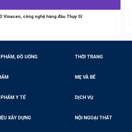
3D Vinacen, công nghệ hàng đầu Thụy Sĩ
 PHẨM, ĐỒ UỐNG
THỜI TRANG
HẨM
MẸ VÀ BÉ
 PHẨM Y TẾ
DỊCH VỤ
IỆU XÂY DỰNG
NỘI NGOẠI THẤT