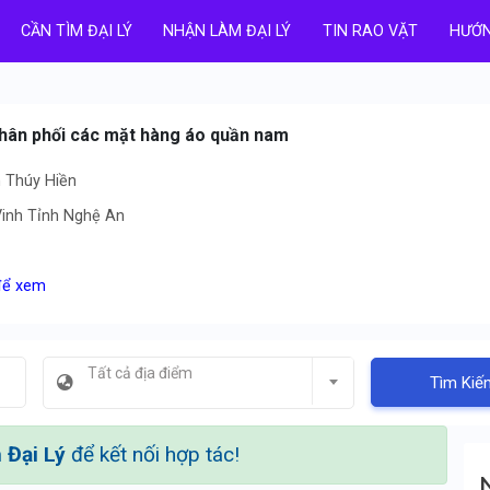
CẦN TÌM ĐẠI LÝ
NHẬN LÀM ĐẠI LÝ
TIN RAO VẶT
HƯỚN
phân phối các mặt hàng áo quần nam
 Thúy Hiền
Vinh Tỉnh Nghệ An
 để xem
Tất cả địa điểm
Tìm Kiế
Đại Lý
để kết nối hợp tác!