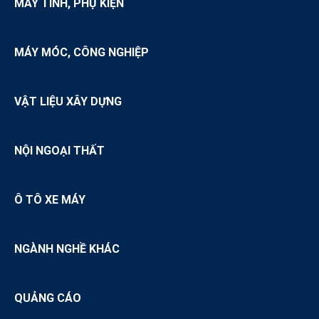
MÁY TÍNH, PHỤ KIỆN
MÁY MÓC, CÔNG NGHIỆP
VẬT LIỆU XÂY DỰNG
NỘI NGOẠI THẤT
Ô TÔ XE MÁY
NGÀNH NGHỀ KHÁC
QUẢNG CÁO