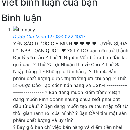
viết bình luận của bạn
Bình luận
Dược Gia Minh
12-08-2022 10:17
YẾN SÀO DƯỢC GIA MINH ❤ ❤ ❤ ❤️TUYỂN SỈ, ĐẠI
LÝ, NPP TOÀN QUỐC ❤️ ?5 LÝ DO bạn nên trở thành
Đại lý yến sào ? Thứ 1: Nguồn Vốn bỏ ra ban đầu ko
quá cao. ? Thứ 2: Lợi Nhuận thu về Cao ? Thứ 3:
Nhập hàng ít - Không lo tồn hàng. ? Thứ 4: Sản
phẩm chất lượng được thị trường ưa chuộng. ? Thứ
5: Được Đào Tạo cách bán hàng và CSKH ----------
--------------- ? Bạn đang muốn kiếm tiền? ? Bạn
đang muốn kinh doanh nhưng chưa biết phải bắt
đầu từ đâu? ? Bạn đang muốn tạo ra thu nhập tốt từ
thời gian rảnh rỗi của mình? ? Bạn CẦN tìm một sản
phẩm chất lượng và uy tín? --------------------------
? Bây giờ bạn chỉ việc bán hàng và điếm tiền nhé! --