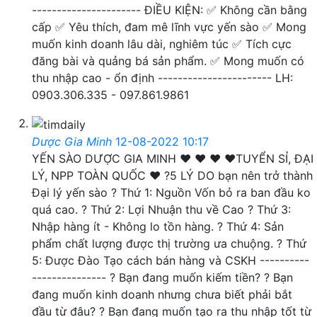
---------------------- ĐIỀU KIỆN: ✅ Không cần bằng
cấp ✅ Yêu thích, đam mê lĩnh vực yến sào ✅ Mong
muốn kinh doanh lâu dài, nghiêm túc ✅ Tích cực
đăng bài và quảng bá sản phẩm. ✅ Mong muốn có
thu nhập cao - ổn định ----------------------- LH:
0903.306.335 - 097.861.9861
Dược Gia Minh
12-08-2022 10:17
YẾN SÀO DƯỢC GIA MINH ❤ ❤ ❤ ❤️TUYỂN SỈ, ĐẠI
LÝ, NPP TOÀN QUỐC ❤️ ?5 LÝ DO bạn nên trở thành
Đại lý yến sào ? Thứ 1: Nguồn Vốn bỏ ra ban đầu ko
quá cao. ? Thứ 2: Lợi Nhuận thu về Cao ? Thứ 3:
Nhập hàng ít - Không lo tồn hàng. ? Thứ 4: Sản
phẩm chất lượng được thị trường ưa chuộng. ? Thứ
5: Được Đào Tạo cách bán hàng và CSKH ----------
--------------- ? Bạn đang muốn kiếm tiền? ? Bạn
đang muốn kinh doanh nhưng chưa biết phải bắt
đầu từ đâu? ? Bạn đang muốn tạo ra thu nhập tốt từ