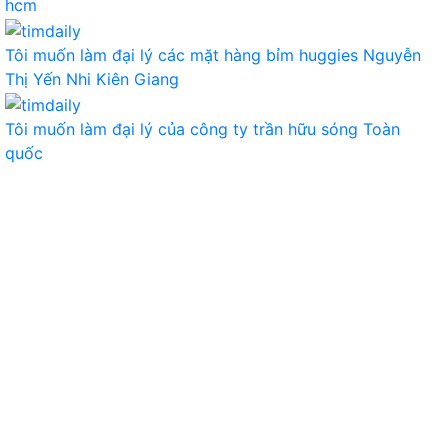
hcm
Tôi muốn làm đại lý các mặt hàng bỉm huggies
Nguyễn
Thị Yến Nhi
Kiên Giang
Tôi muốn làm đại lý của công ty
trần hữu sóng
Toàn
quốc
TIÊU DÙNG
THỰC PHẨM, ĐỒ UỐNG
THỜI TRANG
GIA DỤNG, ĐIỆN MÁY
NÔNG SẢN
MỸ PHẨM
MẸ VÀ BÉ
VĂN PHÒNG PHẨM
THỦ CÔNG MỸ NGHỆ
DƯỢC PHẨM Y TẾ