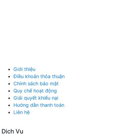
DỊCH VỤ
MÁY TÍNH, PHỤ KIỆN
MÁY MÓC, CÔNG NGHIỆP
VẬT LIỆU XÂY DỰNG
NỘI NGOẠI THẤT
Ô TÔ XE MÁY
NGÀNH NGHỀ KHÁC
QUẢNG CÁO
Giới thiệu
Điều khoản thỏa thuận
Chính sách bảo mật
Quy chế hoạt động
Giải quyết khiếu nại
Hướng dẫn thanh toán
Liên hệ
Dịch Vụ