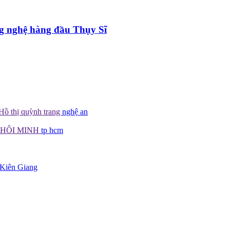
g nghệ hàng đầu Thụy Sĩ
Hồ thị quỳnh trang
nghệ an
KHÔI MINH
tp hcm
Kiên Giang