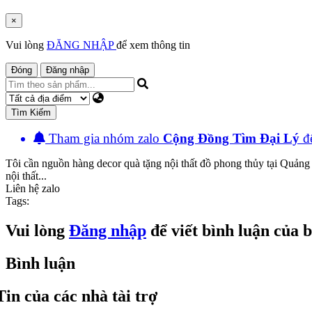
×
Vui lòng
ĐĂNG NHẬP
để xem thông tin
Đóng
Đăng nhập
Tìm Kiếm
Tham gia nhóm zalo
Cộng Đồng Tìm Đại Lý
đê
Tôi cần nguồn hàng decor quà tặng nội thất đồ phong thủy tại Quản
nội thất...
Liên hệ zalo
Tags:
Vui lòng
Đăng nhập
để viết bình luận của 
Bình luận
Tin của các nhà tài trợ