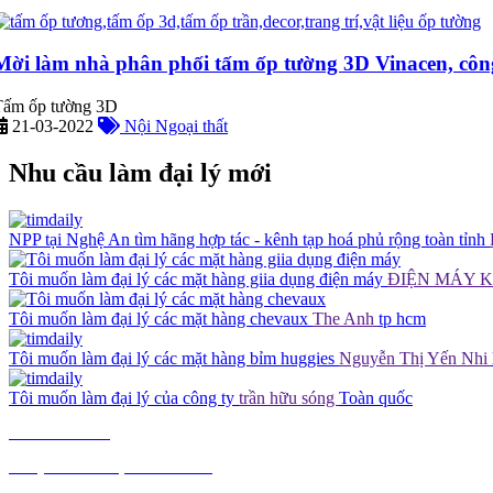
Mời làm nhà phân phối tấm ốp tường 3D Vinacen, côn
Tấm ốp tường 3D
21-03-2022
Nội Ngoại thất
Nhu cầu làm đại lý mới
NPP tại Nghệ An tìm hãng hợp tác - kênh tạp hoá phủ rộng toàn tỉnh
Tôi muốn làm đại lý các mặt hàng giia dụng điện máy
ĐIỆN MÁY 
Tôi muốn làm đại lý các mặt hàng chevaux
The Anh
tp hcm
Tôi muốn làm đại lý các mặt hàng bỉm huggies
Nguyễn Thị Yến Nhi
Tôi muốn làm đại lý của công ty
trần hữu sóng
Toàn quốc
TIÊU DÙNG
THỰC PHẨM, ĐỒ UỐNG