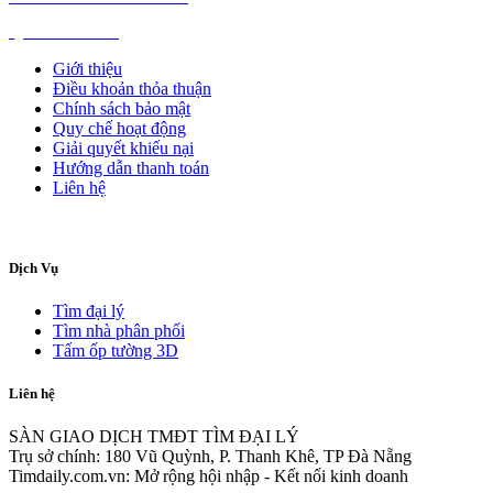
QUẢNG CÁO
Giới thiệu
Điều khoản thỏa thuận
Chính sách bảo mật
Quy chế hoạt động
Giải quyết khiếu nại
Hướng dẫn thanh toán
Liên hệ
Dịch Vụ
Tìm đại lý
Tìm nhà phân phối
Tấm ốp tường 3D
Liên hệ
SÀN GIAO DỊCH TMĐT TÌM ĐẠI LÝ
Trụ sở chính: 180 Vũ Quỳnh, P. Thanh Khê, TP Đà Nẵng
Timdaily.com.vn: Mở rộng hội nhập - Kết nối kinh doanh