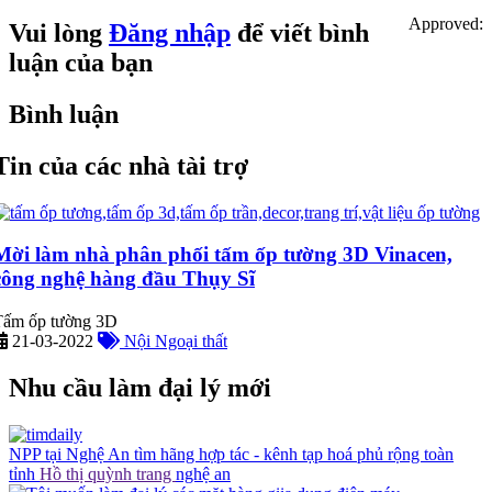
Approved:
Vui lòng
Đăng nhập
để viết bình
luận của bạn
Bình luận
Tin của các nhà tài trợ
Mời làm nhà phân phối tấm ốp tường 3D Vinacen,
công nghệ hàng đầu Thụy Sĩ
Tấm ốp tường 3D
21-03-2022
Nội Ngoại thất
Nhu cầu làm đại lý mới
NPP tại Nghệ An tìm hãng hợp tác - kênh tạp hoá phủ rộng toàn
tỉnh
Hồ thị quỳnh trang
nghệ an