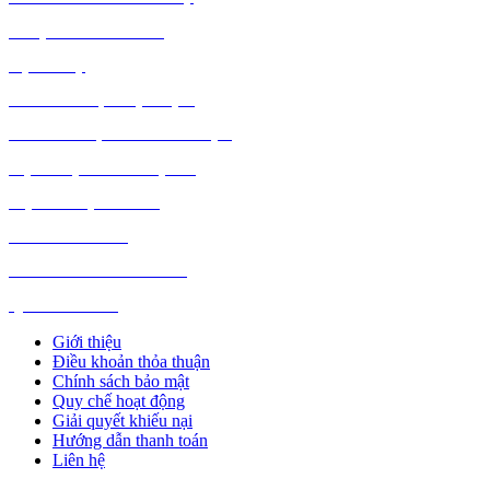
DƯỢC PHẨM Y TẾ
DỊCH VỤ
MÁY TÍNH, PHỤ KIỆN
MÁY MÓC, CÔNG NGHIỆP
VẬT LIỆU XÂY DỰNG
NỘI NGOẠI THẤT
Ô TÔ XE MÁY
NGÀNH NGHỀ KHÁC
QUẢNG CÁO
Giới thiệu
Điều khoản thỏa thuận
Chính sách bảo mật
Quy chế hoạt động
Giải quyết khiếu nại
Hướng dẫn thanh toán
Liên hệ