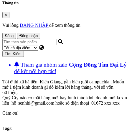
Thông tin
×
Vui lòng
ĐĂNG NHẬP
để xem thông tin
Đóng
Đăng nhập
Tìm Kiếm
Tham gia nhóm zalo
Cộng Đồng Tìm Đại Lý
để kết nối hợp tác!
Tôi ở thị xã hà tiên, Kiên Giang, gần biên giới campuchia , Muốn
mở 1 tiệm kinh doanh gì đó kiếm lời hàng tháng, với số vốn
60 triệu,
Quý Cty nào có mặt hàng mới hay hình thúc kinh doanh mới lạ xin
liên hệ senhhi@gmail.com hoặc số điện thoại 01672 xxx xxx
Cảm ơn!
Tags: