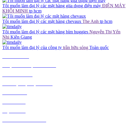
Tôi muốn làm đại lý các mặt hàng giia dụng điện máy
ĐIỆN MÁY
KHÔI MINH
tp hcm
Tôi muốn làm đại lý các mặt hàng chevaux
The Anh
tp hcm
Tôi muốn làm đại lý các mặt hàng bỉm huggies
Nguyễn Thị Yến
Nhi
Kiên Giang
Tôi muốn làm đại lý của công ty
trần hữu sóng
Toàn quốc
TIÊU DÙNG
THỰC PHẨM, ĐỒ UỐNG
THỜI TRANG
GIA DỤNG, ĐIỆN MÁY
NÔNG SẢN
MỸ PHẨM
MẸ VÀ BÉ
VĂN PHÒNG PHẨM
THỦ CÔNG MỸ NGHỆ