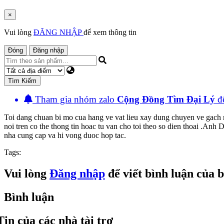
×
Vui lòng
ĐĂNG NHẬP
để xem thông tin
Đóng
Đăng nhập
Tìm Kiếm
Tham gia nhóm zalo
Cộng Đồng Tìm Đại Lý
đê
Toi dang chuan bi mo cua hang ve vat lieu xay dung chuyen ve gach 
noi tren co the thong tin hoac tu van cho toi theo so dien thoai 
nha cung cap va hi vong duoc hop tac.
Tags:
Vui lòng
Đăng nhập
để viết bình luận của 
Bình luận
Tin của các nhà tài trợ