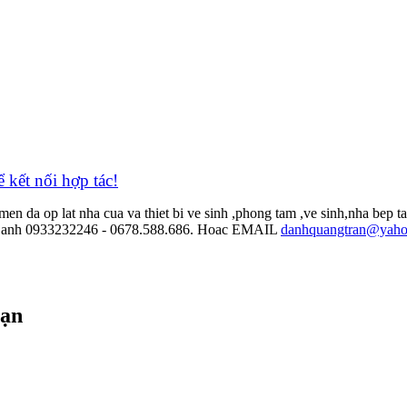
̉ kết nối hợp tác!
men da op lat nha cua va thiet bi ve sinh ,phong tam ,ve sinh,nha b
.Anh Danh 0933232246 - 0678.588.686. Hoac EMAIL
danhquangtran@yaho
bạn