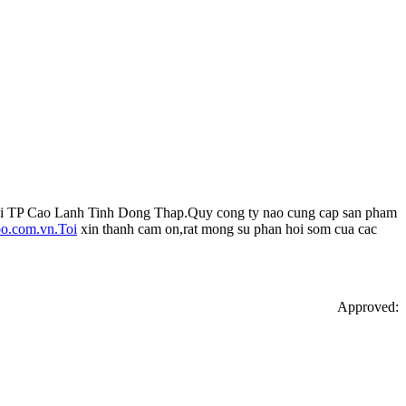
ep tai TP Cao Lanh Tinh Dong Thap.Quy cong ty nao cung cap san pham
o.com.vn.Toi
xin thanh cam on,rat mong su phan hoi som cua cac
Approved: