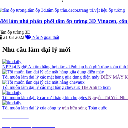
Mời làm nhà phân phối tấm ốp tường 3D Vinacen, côn
Tấm ốp tường 3D
21-03-2022
Nội Ngoại thất
Nhu cầu làm đại lý mới
NPP tại Nghệ An tìm hãng hợp tác - kênh tạp hoá phủ rộng toàn tỉnh
Tôi muốn làm đại lý các mặt hàng giia dụng điện máy
ĐIỆN MÁY 
Tôi muốn làm đại lý các mặt hàng chevaux
The Anh
tp hcm
Tôi muốn làm đại lý các mặt hàng bỉm huggies
Nguyễn Thị Yến Nhi
Tôi muốn làm đại lý của công ty
trần hữu sóng
Toàn quốc
TIÊU DÙNG
THỰC PHẨM, ĐỒ UỐNG