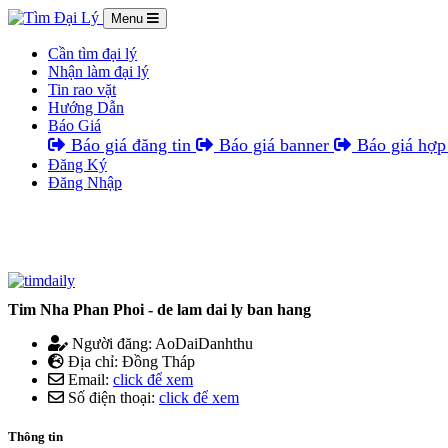
Menu
Cần tìm đại lý
Nhận làm đại lý
Tin rao vặt
Hướng Dẫn
Báo Giá
Báo giá đăng tin
Báo giá banner
Báo giá hợp 
Đăng Ký
Đăng Nhập
Tim Nha Phan Phoi - de lam dai ly ban hang
Người đăng: AoDaiDanhthu
Địa chỉ: Đồng Tháp
Email:
click để xem
Số điện thoại:
click để xem
Thông tin