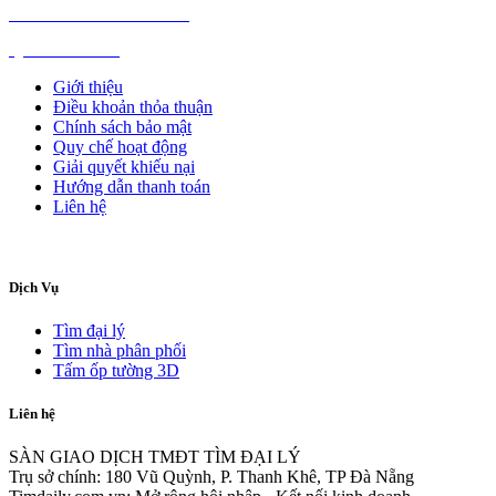
NGÀNH NGHỀ KHÁC
QUẢNG CÁO
Giới thiệu
Điều khoản thỏa thuận
Chính sách bảo mật
Quy chế hoạt động
Giải quyết khiếu nại
Hướng dẫn thanh toán
Liên hệ
Dịch Vụ
Tìm đại lý
Tìm nhà phân phối
Tấm ốp tường 3D
Liên hệ
SÀN GIAO DỊCH TMĐT TÌM ĐẠI LÝ
Trụ sở chính: 180 Vũ Quỳnh, P. Thanh Khê, TP Đà Nẵng