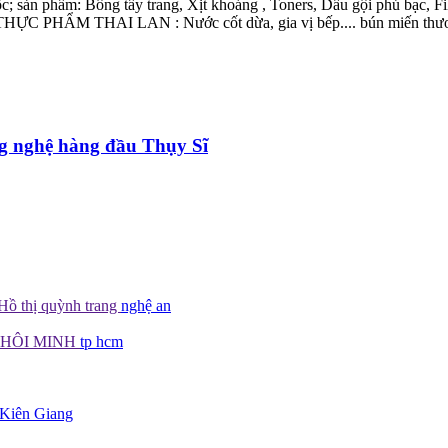
ản phẩm: Bông tẩy trang, Xịt khoáng , Toners, Dầu gội phủ bạc, Film
ào. THỰC PHẨM THAI LAN : Nước cốt dừa, gia vị bếp.... bún miến thư
g nghệ hàng đầu Thụy Sĩ
Hồ thị quỳnh trang
nghệ an
KHÔI MINH
tp hcm
Kiên Giang