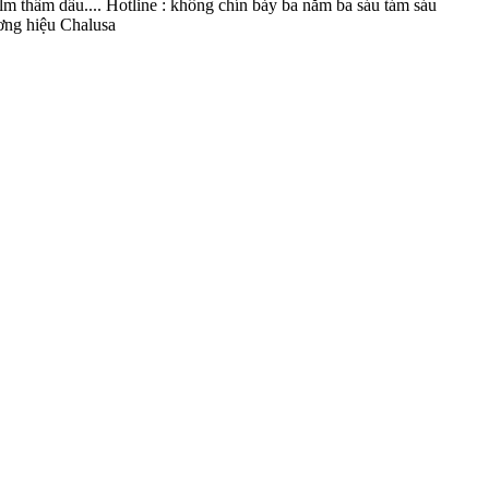
 thấm dầu.... Hotline : không chín bảy ba năm ba sáu tám sáu
ơng hiệu Chalusa