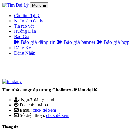
Menu
Cần tìm đại lý
Nhận làm đại lý
Tin rao vặt
Hướng Dẫn
Báo Giá
Báo giá đăng tin
Báo giá banner
Báo giá hợp 
Đăng Ký
Đăng Nhập
Tìm nhà cungc ấp tương Cholimex để làm đại lý
Người đăng: thanh
Địa chỉ: tuyhoa
Email:
click để xem
Số điện thoại:
click để xem
Thông tin