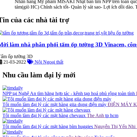
Nhãn hàng Mỹ phẩm MISAKI Nhật bản tìm NPP trên toàn quốc; s
tám(giò HC) Chính sách tốt- Quản lý sát sao- Lợi ích dồi d
Tin của các nhà tài trợ
Mời làm nhà phân phối tấm ốp tường 3D Vinacen, côn
Tấm ốp tường 3D
21-03-2022
Nội Ngoại thất
Nhu cầu làm đại lý mới
NPP tại Nghệ An tìm hãng hợp tác - kênh tạp hoá phủ rộng toàn tỉnh
Tôi muốn làm đại lý các mặt hàng giia dụng điện máy
ĐIỆN MÁY 
Tôi muốn làm đại lý các mặt hàng chevaux
The Anh
tp hcm
Tôi muốn làm đại lý các mặt hàng bỉm huggies
Nguyễn Thị Yến Nhi