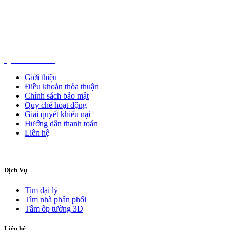
NỘI NGOẠI THẤT
Ô TÔ XE MÁY
NGÀNH NGHỀ KHÁC
QUẢNG CÁO
Giới thiệu
Điều khoản thỏa thuận
Chính sách bảo mật
Quy chế hoạt động
Giải quyết khiếu nại
Hướng dẫn thanh toán
Liên hệ
Dịch Vụ
Tìm đại lý
Tìm nhà phân phối
Tấm ốp tường 3D
Liên hệ