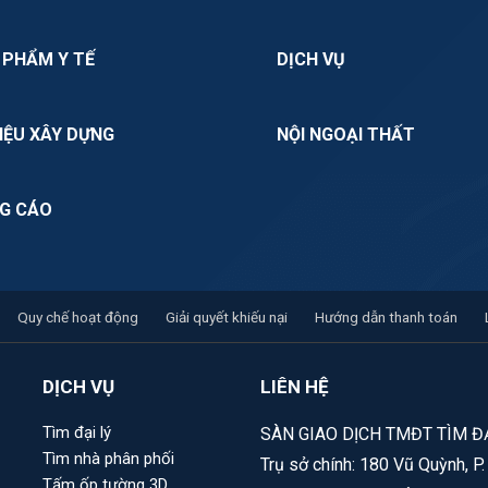
 PHẨM Y TẾ
DỊCH VỤ
IỆU XÂY DỰNG
NỘI NGOẠI THẤT
G CÁO
Quy chế hoạt động
Giải quyết khiếu nại
Hướng dẫn thanh toán
DỊCH VỤ
LIÊN HỆ
Tìm đại lý
SÀN GIAO DỊCH TMĐT TÌM ĐẠ
Tìm nhà phân phối
Trụ sở chính: 180 Vũ Quỳnh, P
Tấm ốp tường 3D