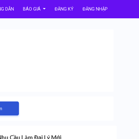
G DẪN
BÁO GIÁ
ĐĂNG KÝ
ĐĂNG NHẬP
m
Nhu Cầu Làm Đại Lý Mới