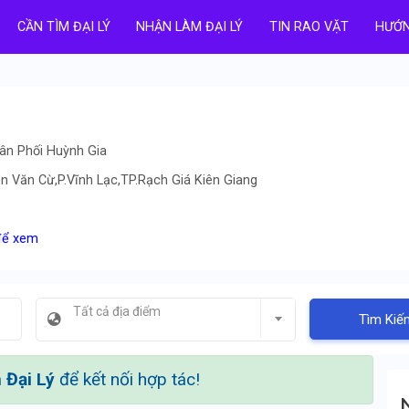
CẦN TÌM ĐẠI LÝ
NHẬN LÀM ĐẠI LÝ
TIN RAO VẶT
HƯỚN
ân Phối Huỳnh Gia
ễn Văn Cừ,P.Vĩnh Lạc,TP.Rạch Giá Kiên Giang
 để xem
Tất cả địa điểm
Tìm Kiế
Đại Lý
để kết nối hợp tác!