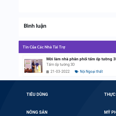
Bình luận
Tin Của Các Nhà Tài Trợ
Mời làm nhà phân phối tấm ốp tường 
Tấm ốp tường 3D
21-03-2022
Nội Ngoại thất
TIÊU DÙNG
THỰC
NÔNG SẢN
MỸ P