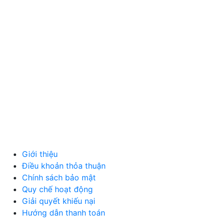
VĂN PHÒNG PHẨM
THỦ CÔNG MỸ NGHỆ
DƯỢC PHẨM Y TẾ
DỊCH VỤ
MÁY TÍNH, PHỤ KIỆN
MÁY MÓC, CÔNG NGHIỆP
VẬT LIỆU XÂY DỰNG
NỘI NGOẠI THẤT
Ô TÔ XE MÁY
NGÀNH NGHỀ KHÁC
QUẢNG CÁO
Giới thiệu
Điều khoản thỏa thuận
Chính sách bảo mật
Quy chế hoạt động
Giải quyết khiếu nại
Hướng dẫn thanh toán