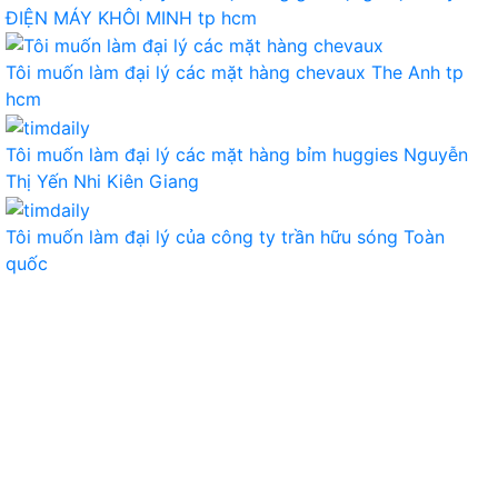
ĐIỆN MÁY KHÔI MINH
tp hcm
Tôi muốn làm đại lý các mặt hàng chevaux
The Anh
tp
hcm
Tôi muốn làm đại lý các mặt hàng bỉm huggies
Nguyễn
Thị Yến Nhi
Kiên Giang
Tôi muốn làm đại lý của công ty
trần hữu sóng
Toàn
quốc
TIÊU DÙNG
THỰC PHẨM, ĐỒ UỐNG
THỜI TRANG
GIA DỤNG, ĐIỆN MÁY
NÔNG SẢN
MỸ PHẨM
MẸ VÀ BÉ