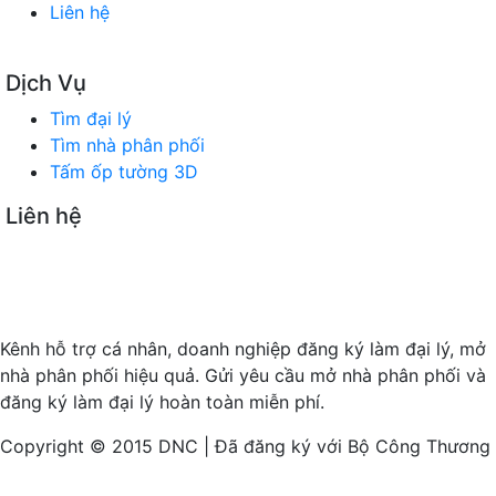
Liên hệ
Dịch Vụ
Tìm đại lý
Tìm nhà phân phối
Tấm ốp tường 3D
Liên hệ
SÀN GIAO DỊCH TMĐT TÌM ĐẠI LÝ
Trụ sở chính: 180 Vũ Quỳnh, P. Thanh Khê, TP Đà Nẵng
Timdaily.com.vn: Mở rộng hội nhập - Kết nối kinh doanh
Kênh hỗ trợ cá nhân, doanh nghiệp đăng ký làm đại lý, mở
nhà phân phối hiệu quả. Gửi yêu cầu mở nhà phân phối và
đăng ký làm đại lý hoàn toàn miễn phí.
Copyright © 2015 DNC | Đã đăng ký với Bộ Công Thương