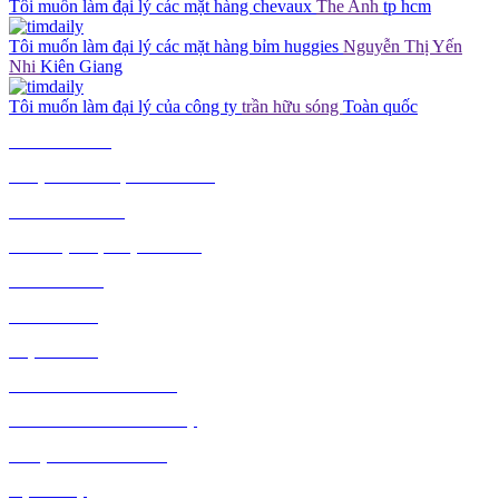
Tôi muốn làm đại lý các mặt hàng chevaux
The Anh
tp hcm
Tôi muốn làm đại lý các mặt hàng bỉm huggies
Nguyễn Thị Yến
Nhi
Kiên Giang
Tôi muốn làm đại lý của công ty
trần hữu sóng
Toàn quốc
TIÊU DÙNG
THỰC PHẨM, ĐỒ UỐNG
THỜI TRANG
GIA DỤNG, ĐIỆN MÁY
NÔNG SẢN
MỸ PHẨM
MẸ VÀ BÉ
VĂN PHÒNG PHẨM
THỦ CÔNG MỸ NGHỆ
DƯỢC PHẨM Y TẾ
DỊCH VỤ