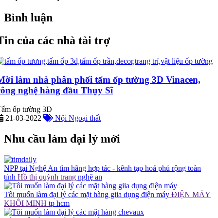
Bình luận
Tin của các nhà tài trợ
Mời làm nhà phân phối tấm ốp tường 3D Vinacen,
công nghệ hàng đầu Thụy Sĩ
Tấm ốp tường 3D
21-03-2022
Nội Ngoại thất
Nhu cầu làm đại lý mới
NPP tại Nghệ An tìm hãng hợp tác - kênh tạp hoá phủ rộng toàn
tỉnh
Hồ thị quỳnh trang
nghệ an
Tôi muốn làm đại lý các mặt hàng giia dụng điện máy
ĐIỆN MÁY
KHÔI MINH
tp hcm