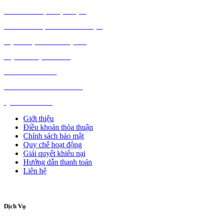
MÁY TÍNH, PHỤ KIỆN
MÁY MÓC, CÔNG NGHIỆP
VẬT LIỆU XÂY DỰNG
NỘI NGOẠI THẤT
Ô TÔ XE MÁY
NGÀNH NGHỀ KHÁC
QUẢNG CÁO
Giới thiệu
Điều khoản thỏa thuận
Chính sách bảo mật
Quy chế hoạt động
Giải quyết khiếu nại
Hướng dẫn thanh toán
Liên hệ
Dịch Vụ