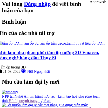
Approved:
Vui lòng
Đăng nhập
để viết bình
luận của bạn
Bình luận
Tin của các nhà tài trợ
Mời làm nhà phân phối tấm ốp tường 3D Vinacen,
công nghệ hàng đầu Thụy Sĩ
Tấm ốp tường 3D
21-03-2022
Nội Ngoại thất
Nhu cầu làm đại lý mới
NPP tại Nghệ An tìm hãng hợp tác - kênh tạp hoá phủ rộng toàn
tỉnh
Hồ thị quỳnh trang
nghệ an