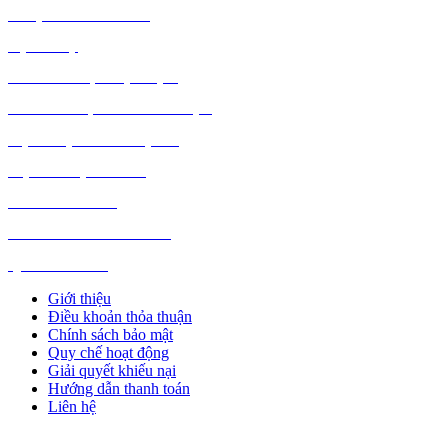
DƯỢC PHẨM Y TẾ
DỊCH VỤ
MÁY TÍNH, PHỤ KIỆN
MÁY MÓC, CÔNG NGHIỆP
VẬT LIỆU XÂY DỰNG
NỘI NGOẠI THẤT
Ô TÔ XE MÁY
NGÀNH NGHỀ KHÁC
QUẢNG CÁO
Giới thiệu
Điều khoản thỏa thuận
Chính sách bảo mật
Quy chế hoạt động
Giải quyết khiếu nại
Hướng dẫn thanh toán
Liên hệ