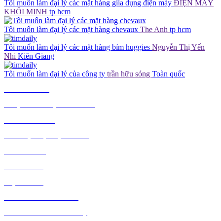
Tôi muốn làm đại lý các mặt hàng giia dụng điện máy
ĐIỆN MÁY
KHÔI MINH
tp hcm
Tôi muốn làm đại lý các mặt hàng chevaux
The Anh
tp hcm
Tôi muốn làm đại lý các mặt hàng bỉm huggies
Nguyễn Thị Yến
Nhi
Kiên Giang
Tôi muốn làm đại lý của công ty
trần hữu sóng
Toàn quốc
TIÊU DÙNG
THỰC PHẨM, ĐỒ UỐNG
THỜI TRANG
GIA DỤNG, ĐIỆN MÁY
NÔNG SẢN
MỸ PHẨM
MẸ VÀ BÉ
VĂN PHÒNG PHẨM
THỦ CÔNG MỸ NGHỆ