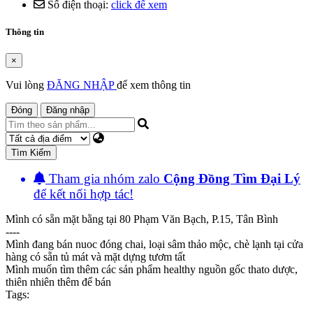
Số điện thoại:
click để xem
Thông tin
×
Vui lòng
ĐĂNG NHẬP
để xem thông tin
Đóng
Đăng nhập
Tìm Kiếm
Tham gia nhóm zalo
Cộng Đồng Tìm Đại Lý
để kết nối hợp tác!
Mình có sẵn mặt bằng tại 80 Phạm Văn Bạch, P.15, Tân Bình
----
Mình đang bán nuoc đóng chai, loại sâm thảo mộc, chè lạnh tại cửa
hàng có sẵn tủ mát và mặt dựng tươm tất
Mình muốn tìm thêm các sản phẩm healthy nguồn gốc thato dược,
thiên nhiên thêm để bán
Tags: