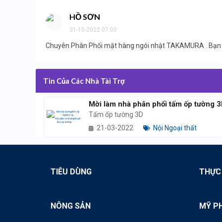
HỒ SƠN
31-10-2022 07:00
Chuyên Phân Phối mặt hàng ngói nhật TAKAMURA . Bạn mu
Tin Của Các Nhà Tài Trợ
Mời làm nhà phân phối tấm ốp tường 
Tấm ốp tường 3D
21-03-2022
Nội Ngoại thất
TIÊU DÙNG
THỰC
NÔNG SẢN
MỸ P