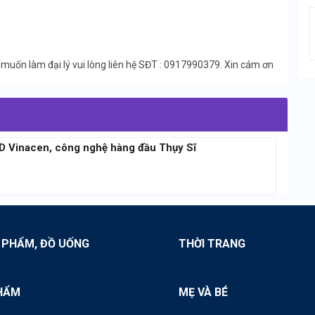
ốn làm đại lý vui lòng liên hệ SĐT : 0917990379. Xin cám ơn
3D Vinacen, công nghệ hàng đầu Thụy Sĩ
 PHẨM, ĐỒ UỐNG
THỜI TRANG
HẨM
MẸ VÀ BÉ