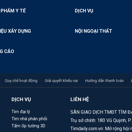
 PHẨM Y TẾ
DỊCH VỤ
IỆU XÂY DỰNG
NỘI NGOẠI THẤT
G CÁO
Quy chế hoạt động
Giải quyết khiếu nại
Hướng dẫn thanh toán
DỊCH VỤ
LIÊN HỆ
Tìm đại lý
SÀN GIAO DỊCH TMĐT TÌM ĐẠ
Tìm nhà phân phối
Trụ sở chính: 180 Vũ Quỳnh, P
Tấm ốp tường 3D
Timdaily.com.vn: Mở rộng hội 