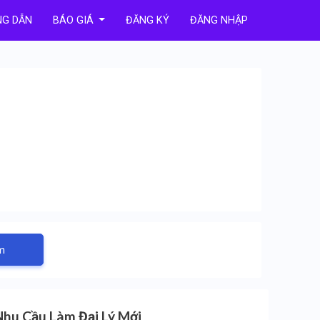
G DẪN
BÁO GIÁ
ĐĂNG KÝ
ĐĂNG NHẬP
m
Nhu Cầu Làm Đại Lý Mới