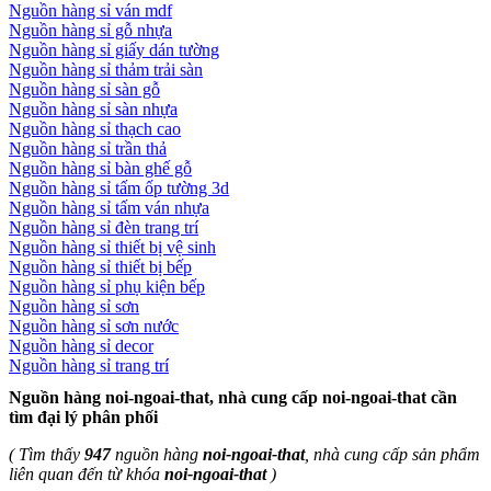
Nguồn hàng sỉ ván mdf
Nguồn hàng sỉ gỗ nhựa
Nguồn hàng sỉ giấy dán tường
Nguồn hàng sỉ thảm trải sàn
Nguồn hàng sỉ sàn gỗ
Nguồn hàng sỉ sàn nhựa
Nguồn hàng sỉ thạch cao
Nguồn hàng sỉ trần thả
Nguồn hàng sỉ bàn ghế gỗ
Nguồn hàng sỉ tấm ốp tường 3d
Nguồn hàng sỉ tấm ván nhựa
Nguồn hàng sỉ đèn trang trí
Nguồn hàng sỉ thiết bị vệ sinh
Nguồn hàng sỉ thiết bị bếp
Nguồn hàng sỉ phụ kiện bếp
Nguồn hàng sỉ sơn
Nguồn hàng sỉ sơn nước
Nguồn hàng sỉ decor
Nguồn hàng sỉ trang trí
Nguồn hàng noi-ngoai-that, nhà cung cấp noi-ngoai-that cần
tìm đại lý phân phối
( Tìm thấy
947
nguồn hàng
noi-ngoai-that
, nhà cung cấp sản phẩm
liên quan đến từ khóa
noi-ngoai-that
)