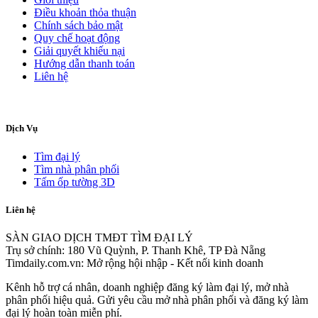
Điều khoản thỏa thuận
Chính sách bảo mật
Quy chế hoạt động
Giải quyết khiếu nại
Hướng dẫn thanh toán
Liên hệ
Dịch Vụ
Tìm đại lý
Tìm nhà phân phối
Tấm ốp tường 3D
Liên hệ
SÀN GIAO DỊCH TMĐT TÌM ĐẠI LÝ
Trụ sở chính: 180 Vũ Quỳnh, P. Thanh Khê, TP Đà Nẵng
Timdaily.com.vn: Mở rộng hội nhập - Kết nối kinh doanh
Kênh hỗ trợ cá nhân, doanh nghiệp đăng ký làm đại lý, mở nhà
phân phối hiệu quả. Gửi yêu cầu mở nhà phân phối và đăng ký làm
đại lý hoàn toàn miễn phí.