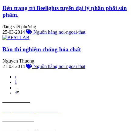
Đèn trang trí Beelights tuyển đại lý phân phối sản
phẩm.
đặng việt phương
25-03-2014
Nguồn hàng noi-ngoai-that
Bàn thí nghiệm chống hóa chất
Nguyen Thuong
21-03-2014
Nguồn hàng noi-ngoai-that
‹
1
...
45
46
TIÊU DÙNG
47
48
THỰC PHẨM, ĐỒ UỐNG
49
THỜI TRANG
...
47
GIA DỤNG, ĐIỆN MÁY
›