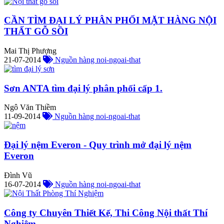
CẦN TÌM ĐẠI LÝ PHÂN PHỐI MẶT HÀNG NỘI
THẤT GỖ SỒI
Mai Thị Phượng
21-07-2014
Nguồn hàng noi-ngoai-that
Sơn ANTA tìm đại lý phân phối cấp 1.
Ngô Văn Thiềm
11-09-2014
Nguồn hàng noi-ngoai-that
Đại lý nệm Everon - Quy trình mở đại lý nệm
Everon
Đình Vũ
16-07-2014
Nguồn hàng noi-ngoai-that
Công ty Chuyên Thiết Kế, Thi Công Nội thất Thí
Nghiệm