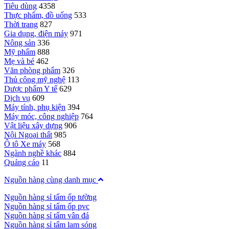
Tiêu dùng
4358
Thực phẩm, đồ uống
533
Thời trang
827
Gia dụng, điện máy
971
Nông sản
336
Mỹ phẩm
888
Mẹ và bé
462
Văn phòng phẩm
326
Thủ công mỹ nghệ
113
Dược phẩm Y tế
629
Dịch vụ
609
Máy tính, phụ kiện
394
Máy móc, công nghiệp
764
Vật liệu xây dựng
906
Nội Ngoại thất
985
Ô tô Xe máy
568
Ngành nghề khác
884
Quảng cáo
11
Nguồn hàng cùng danh mục
Nguồn hàng sỉ tấm ốp tường
Nguồn hàng sỉ tấm ốp pvc
Nguồn hàng sỉ tấm vân đá
Nguồn hàng sỉ tấm lam sóng