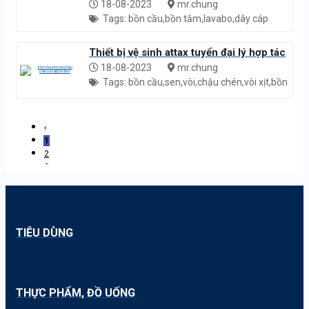
18-08-2023
mr.chung
Tags: bồn cầu,bồn tắm,lavabo,dây cáp
nước
Thiết bị vệ sinh attax tuyển đại lý hợp tác
18-08-2023
mr.chung
Tags: bồn cầu,sen,vòi,chậu chén,vòi xịt,bồn
tắm
‹
1
2
3
4
...
7
›
TIÊU DÙNG
THỰC PHẨM, ĐỒ UỐNG