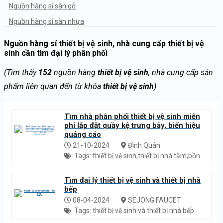
Nguồn hàng sỉ sàn gỗ
Nguồn hàng sỉ sàn nhựa
Nguồn hàng sỉ thạch cao
Nguồn hàng sỉ thiết bị vệ sinh, nhà cung cấp thiết bị vệ
sinh cần tìm đại lý phân phối
Nguồn hàng sỉ trần thả
Nguồn hàng sỉ bàn ghế gỗ
(Tìm thấy
152
nguồn hàng
thiết bị vệ sinh
, nhà cung cấp sản
Nguồn hàng sỉ tấm ốp tường 3d
phẩm liên quan đến từ khóa
thiết bị vệ sinh
)
Nguồn hàng sỉ tấm ván nhựa
Nguồn hàng sỉ đèn trang trí
Tìm nhà phân phối thiết bị vệ sinh miễn
phí lắp đặt quầy kệ trưng bày, biển hiệu
Nguồn hàng sỉ thiết bị vệ sinh
quảng cáo
Nguồn hàng sỉ thiết bị bếp
21-10-2024
Đình Quân
Tags: thiết bị vệ sinh,thiết bị nhà tắm,bồn
Nguồn hàng sỉ phụ kiện bếp
cầu,lavabo,sen tắm,bếp từ
Nguồn hàng sỉ sơn
Tìm đại lý thiết bị vệ sinh và thiết bị nhà
bếp
Nguồn hàng sỉ sơn nước
08-04-2024
SEJONG FAUCET
Nguồn hàng sỉ decor
Tags: thiết bị vệ sinh và thiết bị nhà bếp
Nguồn hàng sỉ trang trí