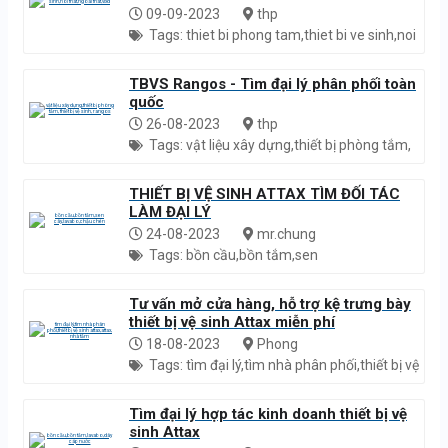
09-09-2023
thp
Tags: thiet bi phong tam,thiet bi ve sinh,noi
that,ngoai that,vlxd
TBVS Rangos - Tìm đại lý phân phối toàn
quốc
26-08-2023
thp
Tags: vật liệu xây dựng,thiết bị phòng tắm,
thiết bị vệ sinh, rangos
THIẾT BỊ VỆ SINH ATTAX TÌM ĐỐI TÁC
LÀM ĐẠI LÝ
24-08-2023
mr.chung
Tags: bồn cầu,bồn tắm,sen
cây,lavabo,chậu chén
Tư vấn mở cửa hàng, hỗ trợ kệ trưng bày
thiết bị vệ sinh Attax miễn phí
18-08-2023
Phong
Tags: tìm đại lý,tìm nhà phân phối,thiết bị vệ
sinh attax,attax, nhà tắm
Tìm đại lý hợp tác kinh doanh thiết bị vệ
sinh Attax