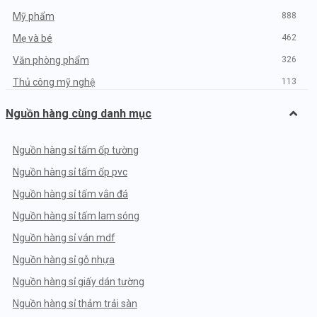
Mỹ phẩm
888
Mẹ và bé
462
Văn phòng phẩm
326
Thủ công mỹ nghệ
113
Dược phẩm Y tế
629
Nguồn hàng cùng danh mục
Dịch vụ
609
Máy tính, phụ kiện
394
Nguồn hàng sỉ tấm ốp tường
Máy móc, công nghiệp
764
Nguồn hàng sỉ tấm ốp pvc
Vật liệu xây dựng
906
Nguồn hàng sỉ tấm vân đá
Nội Ngoại thất
985
Nguồn hàng sỉ tấm lam sóng
Ô tô Xe máy
568
Nguồn hàng sỉ ván mdf
Ngành nghề khác
884
Nguồn hàng sỉ gỗ nhựa
Quảng cáo
11
Nguồn hàng sỉ giấy dán tường
Nguồn hàng sỉ thảm trải sàn