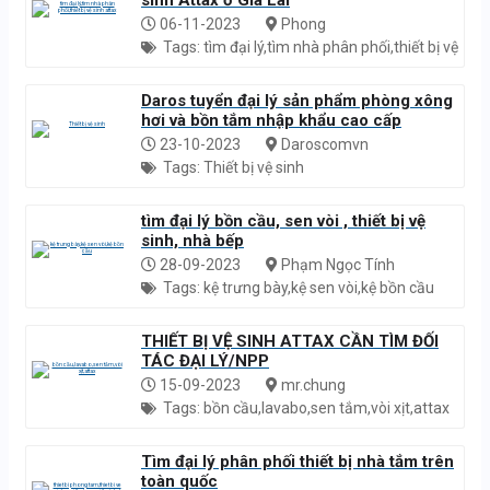
sinh Attax ở Gia Lai
06-11-2023
Phong
Tags: tìm đại lý,tìm nhà phân phối,thiết bị vệ
sinh attax
Daros tuyển đại lý sản phẩm phòng xông
hơi và bồn tắm nhập khẩu cao cấp
23-10-2023
Daroscomvn
Tags: Thiết bị vệ sinh
tìm đại lý bồn cầu, sen vòi , thiết bị vệ
sinh, nhà bếp
28-09-2023
Phạm Ngọc Tính
Tags: kệ trưng bày,kệ sen vòi,kệ bồn cầu
THIẾT BỊ VỆ SINH ATTAX CẦN TÌM ĐỐI
TÁC ĐẠI LÝ/NPP
15-09-2023
mr.chung
Tags: bồn cầu,lavabo,sen tắm,vòi xịt,attax
Tìm đại lý phân phối thiết bị nhà tắm trên
toàn quốc