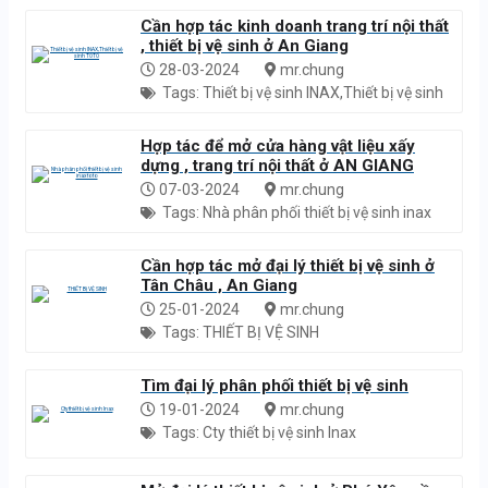
Cần hợp tác kinh doanh trang trí nội thất
, thiết bị vệ sinh ở An Giang
28-03-2024
mr.chung
Tags: Thiết bị vệ sinh INAX,Thiết bị vệ sinh
TOTO
Hợp tác để mở cửa hàng vật liệu xấy
dựng , trang trí nội thất ở AN GIANG
07-03-2024
mr.chung
Tags: Nhà phân phối thiết bị vệ sinh inax
toto
Cần hợp tác mở đại lý thiết bị vệ sinh ở
Tân Châu , An Giang
25-01-2024
mr.chung
Tags: THIẾT BỊ VỆ SINH
Tìm đại lý phân phối thiết bị vệ sinh
19-01-2024
mr.chung
Tags: Cty thiết bị vệ sinh Inax