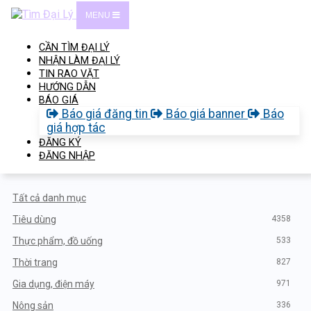
MENU
CẦN TÌM ĐẠI LÝ
NHẬN LÀM ĐẠI LÝ
TIN RAO VẶT
HƯỚNG DẪN
BÁO GIÁ
Báo giá đăng tin
Báo giá banner
Báo
Tìm Kiếm
giá hợp tác
Bộ lọc & tìm kiếm
ĐĂNG KÝ
ĐĂNG NHẬP
Ngành nghề
Tất cả danh mục
Tiêu dùng
4358
Thực phẩm, đồ uống
533
Thời trang
827
Gia dụng, điện máy
971
Nông sản
336