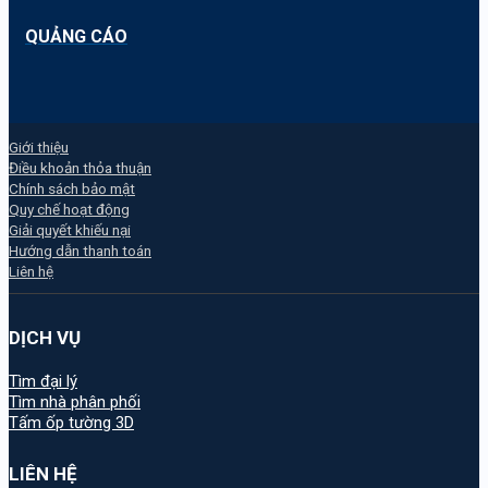
QUẢNG CÁO
Giới thiệu
Điều khoản thỏa thuận
Chính sách bảo mật
Quy chế hoạt động
Giải quyết khiếu nại
Hướng dẫn thanh toán
Liên hệ
DỊCH VỤ
Tìm đại lý
Tìm nhà phân phối
Tấm ốp tường 3D
LIÊN HỆ