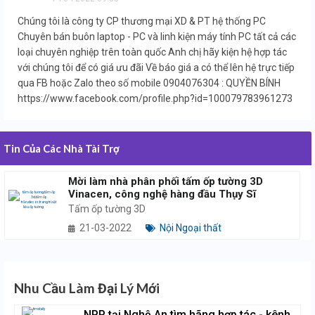
Chúng tôi là công ty CP thương mại XD & PT hệ thống PC
Chuyên bán buôn laptop - PC và linh kiện máy tính PC tất cả các
loại chuyên nghiệp trên toàn quốc Anh chị hãy kiện hệ hợp tác
với chúng tôi để có giá ưu đãi Về báo giá a có thể lên hệ trực tiếp
qua FB hoặc Zalo theo số mobile 0904076304 : QUYỀN BÍNH
https://www.facebook.com/profile.php?id=100079783961273
Tin Của Các Nhà Tài Trợ
Mời làm nhà phân phối tấm ốp tường 3D
Vinacen, công nghệ hàng đầu Thụy Sĩ
Tấm ốp tường 3D
21-03-2022
Nội Ngoại thất
Nhu Cầu Làm Đại Lý Mới
NPP tại Nghệ An tìm hãng hợp tác - kênh