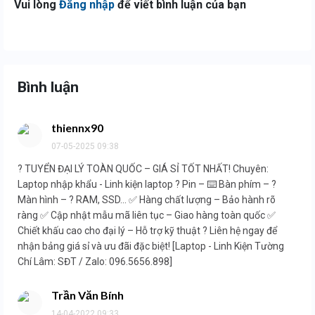
Vui lòng
Đăng nhập
để viết bình luận của bạn
Bình luận
thiennx90
07-05-2025 09:38
? TUYỂN ĐẠI LÝ TOÀN QUỐC – GIÁ SỈ TỐT NHẤT! Chuyên:
Laptop nhập khẩu - Linh kiện laptop ? Pin – ⌨️ Bàn phím – ?
Màn hình – ? RAM, SSD... ✅ Hàng chất lượng – Bảo hành rõ
ràng ✅ Cập nhật mẫu mã liên tục – Giao hàng toàn quốc ✅
Chiết khấu cao cho đại lý – Hỗ trợ kỹ thuật ? Liên hệ ngay để
nhận bảng giá sỉ và ưu đãi đặc biệt! [Laptop - Linh Kiện Tường
Chí Lâm: SĐT / Zalo: 096.5656.898]
Trần Văn Bính
14-04-2022 09:33