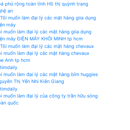
oá phủ rộng toàn tỉnh
Hồ thị quỳnh trang
ghệ an
ôi muốn làm đại lý các mặt hàng giia dụng
iện máy
ĐIỆN MÁY KHÔI MINH
tp hcm
ôi muốn làm đại lý các mặt hàng chevaux
he Anh
tp hcm
ôi muốn làm đại lý các mặt hàng bỉm huggies
guyễn Thị Yến Nhi
Kiên Giang
ôi muốn làm đại lý của công ty
trần hữu sóng
oàn quốc