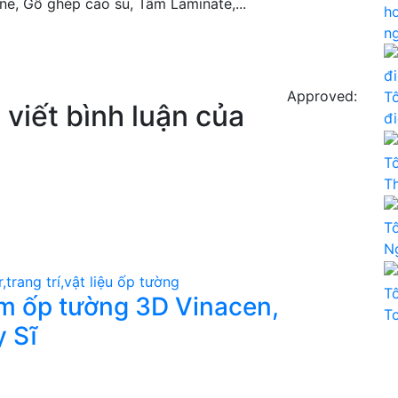
, Gỗ ghép cao su, Tấm Laminate,...
h
n
Approved:
T
viết bình luận của
đ
T
T
T
N
T
ấm ốp tường 3D Vinacen,
T
 Sĩ