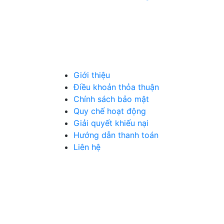
TIÊU DÙNG
THỰC
NÔNG SẢN
MỸ P
THỦ CÔNG MỸ NGHỆ
DƯỢC 
MÁY MÓC, CÔNG NGHIỆP
VẬT L
NGÀNH NGHỀ KHÁC
QUẢN
Giới thiệu
Điều khoản thỏa thuận
Chính sách bảo mật
Quy chế hoạt động
Giải quyết khiếu nại
Hướng dẫn thanh toán
Liên hệ