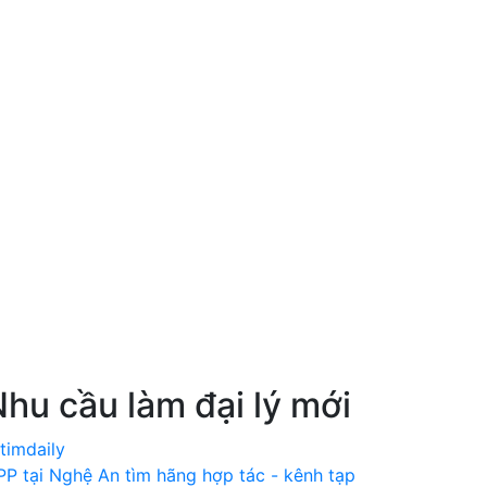
ớng Dẫn
Báo Giá
Đăng Ký
Đăng Nhập
hu cầu làm đại lý mới
PP tại Nghệ An tìm hãng hợp tác - kênh tạp