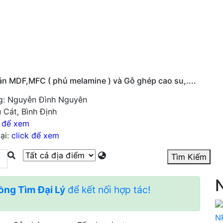
Cần tìm đại lý
Nhận làm đại lý
Tin rao vặt
Hư
n MDF,MFC ( phủ melamine ) và Gỗ ghép cao su,....
g: Nguyễn Đình Nguyên
ù Cát, Bình Định
k để xem
ại:
click để xem
Tìm Kiếm
N
̀ng Tìm Đại Lý
để kết nối hợp tác!
N