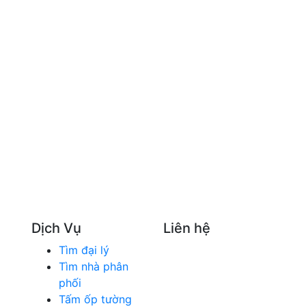
 PHẨM, ĐỒ UỐNG
THỜI TRANG
HẨM
MẸ VÀ BÉ
PHẨM Y TẾ
DỊCH VỤ
IỆU XÂY DỰNG
NỘI NGOẠI THẤT
G CÁO
Dịch Vụ
Liên hệ
Tìm đại lý
SÀN GIAO DỊCH TMĐT TÌM 
Tìm nhà phân
Trụ sở chính: 180 Vũ Quỳnh
phối
Timdaily.com.vn: Mở rộng h
Tấm ốp tường