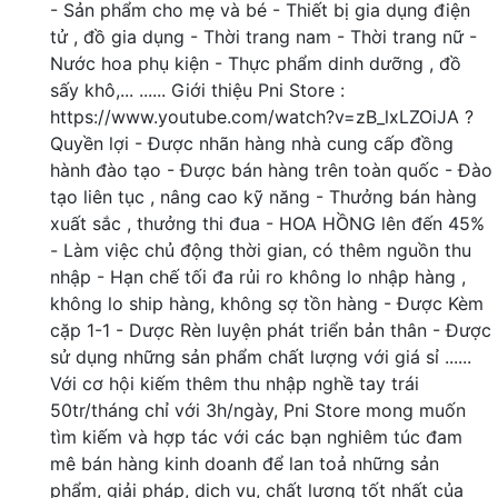
- Sản phẩm cho mẹ và bé - Thiết bị gia dụng điện
tử , đồ gia dụng - Thời trang nam - Thời trang nữ -
Nước hoa phụ kiện - Thực phẩm dinh dưỡng , đồ
sấy khô,... ...... Giới thiệu Pni Store :
https://www.youtube.com/watch?v=zB_lxLZOiJA ?
Quyền lợi - Được nhãn hàng nhà cung cấp đồng
hành đào tạo - Được bán hàng trên toàn quốc - Đào
tạo liên tục , nâng cao kỹ năng - Thưởng bán hàng
xuất sắc , thưởng thi đua - HOA HỒNG lên đến 45%
- Làm việc chủ động thời gian, có thêm nguồn thu
nhập - Hạn chế tối đa rủi ro không lo nhập hàng ,
không lo ship hàng, không sợ tồn hàng - Được Kèm
cặp 1-1 - Dược Rèn luyện phát triển bản thân - Được
sử dụng những sản phẩm chất lượng với giá sỉ ......
Với cơ hội kiếm thêm thu nhập nghề tay trái
50tr/tháng chỉ với 3h/ngày, Pni Store mong muốn
tìm kiếm và hợp tác với các bạn nghiêm túc đam
mê bán hàng kinh doanh để lan toả những sản
phẩm, giải pháp, dịch vụ, chất lượng tốt nhất của