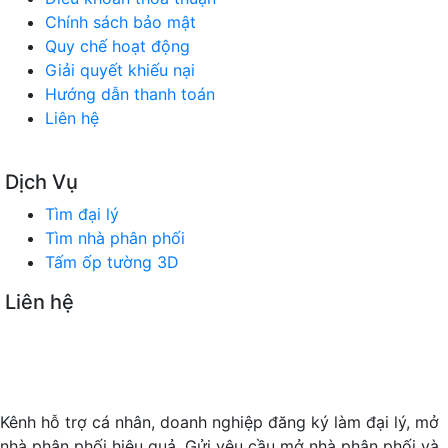
Chính sách bảo mật
Quy chế hoạt động
Giải quyết khiếu nại
Hướng dẫn thanh toán
Liên hệ
Dịch Vụ
Tìm đại lý
Tìm nhà phân phối
Tấm ốp tường 3D
Liên hệ
SÀN GIAO DỊCH TMĐT TÌM ĐẠI LÝ
Trụ sở chính: 180 Vũ Quỳnh, P. Thanh Khê, TP Đà Nẵng
Timdaily.com.vn: Mở rộng hội nhập - Kết nối kinh doanh
Kênh hỗ trợ cá nhân, doanh nghiệp đăng ký làm đại lý, mở
nhà phân phối hiệu quả. Gửi yêu cầu mở nhà phân phối và