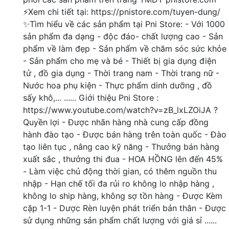
⚡Xem chi tiết tại: https://pnistore.com/tuyen-dung/
✨Tìm hiểu về các sản phẩm tại Pni Store: - Với 1000
sản phẩm đa dạng - độc đáo- chất lượng cao - Sản
phẩm về làm đẹp - Sản phẩm về chăm sóc sức khỏe
- Sản phẩm cho mẹ và bé - Thiết bị gia dụng điện
tử , đồ gia dụng - Thời trang nam - Thời trang nữ -
Nước hoa phụ kiện - Thực phẩm dinh dưỡng , đồ
sấy khô,... ...... Giới thiệu Pni Store :
https://www.youtube.com/watch?v=zB_lxLZOiJA ?
Quyền lợi - Được nhãn hàng nhà cung cấp đồng
hành đào tạo - Được bán hàng trên toàn quốc - Đào
tạo liên tục , nâng cao kỹ năng - Thưởng bán hàng
xuất sắc , thưởng thi đua - HOA HỒNG lên đến 45%
- Làm việc chủ động thời gian, có thêm nguồn thu
nhập - Hạn chế tối đa rủi ro không lo nhập hàng ,
không lo ship hàng, không sợ tồn hàng - Được Kèm
cặp 1-1 - Dược Rèn luyện phát triển bản thân - Được
sử dụng những sản phẩm chất lượng với giá sỉ ......