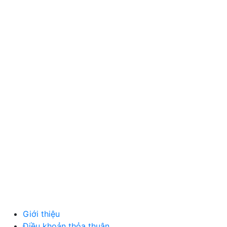
GIA DỤNG, ĐIỆN MÁY
NÔNG SẢN
MỸ PHẨM
MẸ VÀ BÉ
VĂN PHÒNG PHẨM
THỦ CÔNG MỸ NGHỆ
DƯỢC PHẨM Y TẾ
DỊCH VỤ
MÁY TÍNH, PHỤ KIỆN
MÁY MÓC, CÔNG NGHIỆP
VẬT LIỆU XÂY DỰNG
NỘI NGOẠI THẤT
Ô TÔ XE MÁY
NGÀNH NGHỀ KHÁC
QUẢNG CÁO
Giới thiệu
Điều khoản thỏa thuận