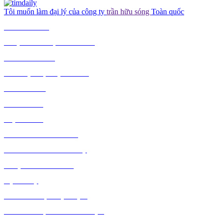
Tôi muốn làm đại lý của công ty
trần hữu sóng
Toàn quốc
TIÊU DÙNG
THỰC PHẨM, ĐỒ UỐNG
THỜI TRANG
GIA DỤNG, ĐIỆN MÁY
NÔNG SẢN
MỸ PHẨM
MẸ VÀ BÉ
VĂN PHÒNG PHẨM
THỦ CÔNG MỸ NGHỆ
DƯỢC PHẨM Y TẾ
DỊCH VỤ
MÁY TÍNH, PHỤ KIỆN
MÁY MÓC, CÔNG NGHIỆP