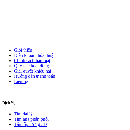
VẬT LIỆU XÂY DỰNG
NỘI NGOẠI THẤT
Ô TÔ XE MÁY
NGÀNH NGHỀ KHÁC
QUẢNG CÁO
Giới thiệu
Điều khoản thỏa thuận
Chính sách bảo mật
Quy chế hoạt động
Giải quyết khiếu nại
Hướng dẫn thanh toán
Liên hệ
Dịch Vụ
Tìm đại lý
Tìm nhà phân phối
Tấm ốp tường 3D