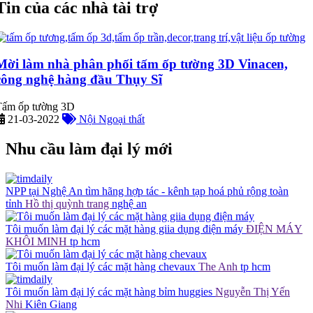
Tin của các nhà tài trợ
Mời làm nhà phân phối tấm ốp tường 3D Vinacen,
công nghệ hàng đầu Thụy Sĩ
Tấm ốp tường 3D
21-03-2022
Nội Ngoại thất
Nhu cầu làm đại lý mới
NPP tại Nghệ An tìm hãng hợp tác - kênh tạp hoá phủ rộng toàn
tỉnh
Hồ thị quỳnh trang
nghệ an
Tôi muốn làm đại lý các mặt hàng giia dụng điện máy
ĐIỆN MÁY
KHÔI MINH
tp hcm
Tôi muốn làm đại lý các mặt hàng chevaux
The Anh
tp hcm
Tôi muốn làm đại lý các mặt hàng bỉm huggies
Nguyễn Thị Yến
Nhi
Kiên Giang