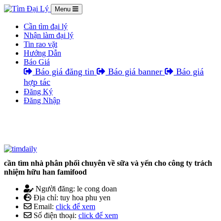
Menu
Cần tìm đại lý
Nhận làm đại lý
Tin rao vặt
Hướng Dẫn
Báo Giá
Báo giá đăng tin
Báo giá banner
Báo giá
hợp tác
Đăng Ký
Đăng Nhập
cần tìm nhà phân phối chuyên về sữa và yến cho công ty trách
nhiệm hữu han famifood
Người đăng: le cong doan
Địa chỉ: tuy hoa phu yen
Email:
click để xem
Số điện thoại:
click để xem