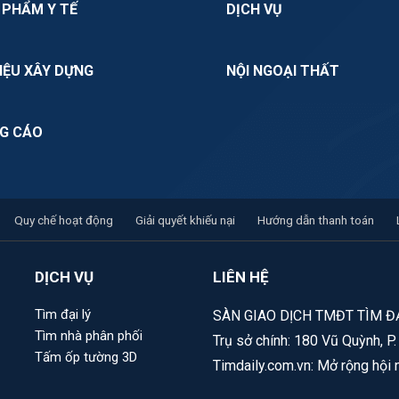
 PHẨM Y TẾ
DỊCH VỤ
IỆU XÂY DỰNG
NỘI NGOẠI THẤT
G CÁO
Quy chế hoạt động
Giải quyết khiếu nại
Hướng dẫn thanh toán
DỊCH VỤ
LIÊN HỆ
Tìm đại lý
SÀN GIAO DỊCH TMĐT TÌM ĐẠ
Tìm nhà phân phối
Trụ sở chính: 180 Vũ Quỳnh, P
Tấm ốp tường 3D
Timdaily.com.vn: Mở rộng hội 