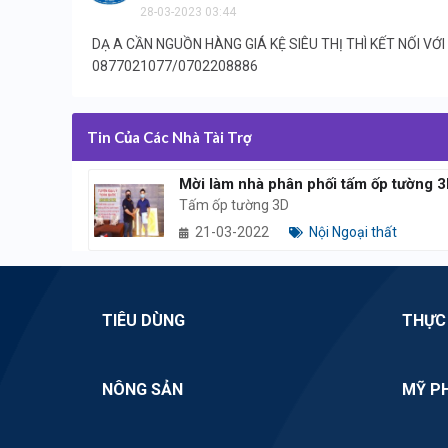
28-03-2023 03:44
DẠ A CẦN NGUỒN HÀNG GIÁ KỆ SIÊU THỊ THÌ KẾT NỐI VỚ
0877021077/0702208886
Tin Của Các Nhà Tài Trợ
Mời làm nhà phân phối tấm ốp tường 
Tấm ốp tường 3D
21-03-2022
Nội Ngoại thất
TIÊU DÙNG
THỰC
NÔNG SẢN
MỸ P