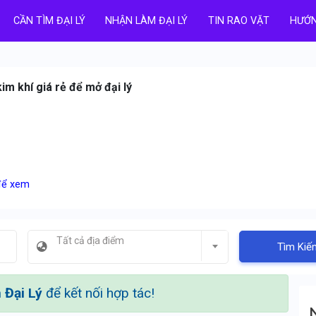
CẦN TÌM ĐẠI LÝ
NHẬN LÀM ĐẠI LÝ
TIN RAO VẶT
HƯỚN
m khí giá rẻ để mở đại lý
 để xem
Tất cả địa điểm
Tìm Kiế
Đại Lý
để kết nối hợp tác!