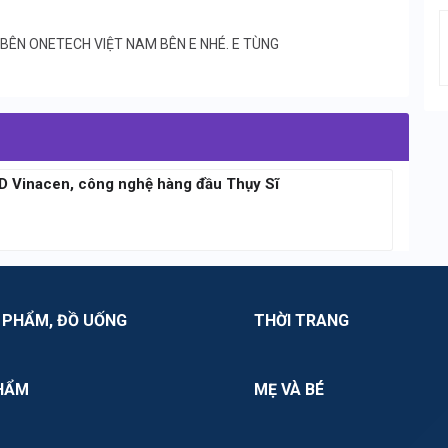
I BÊN ONETECH VIỆT NAM BÊN E NHÉ. E TÙNG
3D Vinacen, công nghệ hàng đầu Thụy Sĩ
 PHẨM, ĐỒ UỐNG
THỜI TRANG
HẨM
MẸ VÀ BÉ