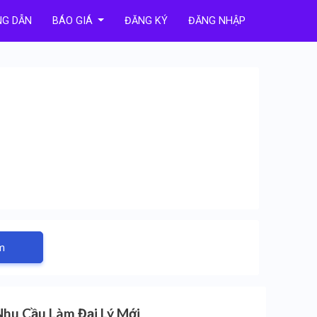
G DẪN
BÁO GIÁ
ĐĂNG KÝ
ĐĂNG NHẬP
m
Nhu Cầu Làm Đại Lý Mới