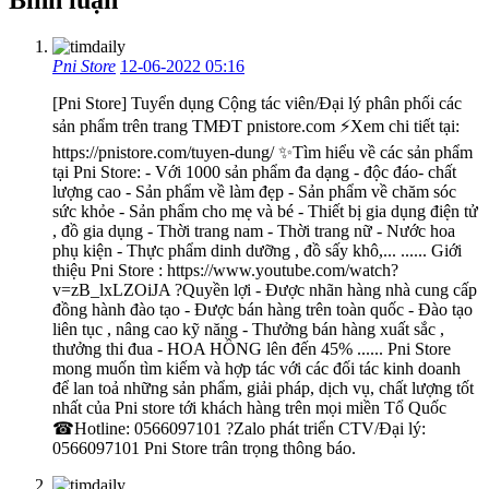
Pni Store
12-06-2022 05:16
[Pni Store] Tuyển dụng Cộng tác viên/Đại lý phân phối các
sản phẩm trên trang TMĐT pnistore.com ⚡Xem chi tiết tại:
https://pnistore.com/tuyen-dung/ ✨Tìm hiểu về các sản phẩm
tại Pni Store: - Với 1000 sản phẩm đa dạng - độc đáo- chất
lượng cao - Sản phẩm về làm đẹp - Sản phẩm về chăm sóc
sức khỏe - Sản phẩm cho mẹ và bé - Thiết bị gia dụng điện tử
, đồ gia dụng - Thời trang nam - Thời trang nữ - Nước hoa
phụ kiện - Thực phẩm dinh dưỡng , đồ sấy khô,... ...... Giới
thiệu Pni Store : https://www.youtube.com/watch?
v=zB_lxLZOiJA ?Quyền lợi - Được nhãn hàng nhà cung cấp
đồng hành đào tạo - Được bán hàng trên toàn quốc - Đào tạo
liên tục , nâng cao kỹ năng - Thưởng bán hàng xuất sắc ,
thưởng thi đua - HOA HỒNG lên đến 45% ...... Pni Store
mong muốn tìm kiếm và hợp tác với các đối tác kinh doanh
để lan toả những sản phẩm, giải pháp, dịch vụ, chất lượng tốt
nhất của Pni store tới khách hàng trên mọi miền Tổ Quốc
☎Hotline: 0566097101 ?Zalo phát triển CTV/Đại lý:
0566097101 Pni Store trân trọng thông báo.