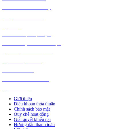
THỦ CÔNG MỸ NGHỆ
DƯỢC PHẨM Y TẾ
DỊCH VỤ
MÁY TÍNH, PHỤ KIỆN
MÁY MÓC, CÔNG NGHIỆP
VẬT LIỆU XÂY DỰNG
NỘI NGOẠI THẤT
Ô TÔ XE MÁY
NGÀNH NGHỀ KHÁC
QUẢNG CÁO
Giới thiệu
Điều khoản thỏa thuận
Chính sách bảo mật
Quy chế hoạt động
Giải quyết khiếu nại
Hướng dẫn thanh toán