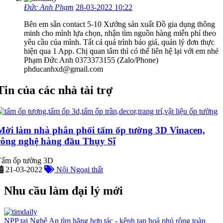
Đức Anh Phạm
28-03-2022 10:22
Bên em sẵn contact 5-10 Xưởng sản xuất Đồ gia dụng thông
minh cho mình lựa chọn, nhận tìm nguồn hàng miễn phí theo
yêu cầu của mình. Tất cả quá trình báo giá, quản lý đơn thực
hiện qua 1 App. Chị quan tâm thì có thể liên hệ lại với em nhé
Phạm Đức Anh 0373373155 (Zalo/Phone)
phducanhxd@gmail.com
Tin của các nhà tài trợ
Mời làm nhà phân phối tấm ốp tường 3D Vinacen,
công nghệ hàng đầu Thụy Sĩ
Tấm ốp tường 3D
21-03-2022
Nội Ngoại thất
Nhu cầu làm đại lý mới
NPP tại Nghệ An tìm hãng hợp tác - kênh tạp hoá phủ rộng toàn