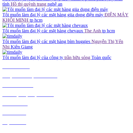
tỉnh
Hồ thị quỳnh trang
nghệ an
Tôi muốn làm đại lý các mặt hàng giia dụng điện máy
ĐIỆN MÁY
KHÔI MINH
tp hcm
Tôi muốn làm đại lý các mặt hàng chevaux
The Anh
tp hcm
Tôi muốn làm đại lý các mặt hàng bỉm huggies
Nguyễn Thị Yến
Nhi
Kiên Giang
Tôi muốn làm đại lý của công ty
trần hữu sóng
Toàn quốc
TIÊU DÙNG
THỰC PHẨM, ĐỒ UỐNG
THỜI TRANG
GIA DỤNG, ĐIỆN MÁY
NÔNG SẢN
MỸ PHẨM
MẸ VÀ BÉ
VĂN PHÒNG PHẨM