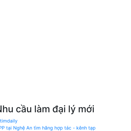
ớng Dẫn
Báo Giá
Đăng Ký
Đăng Nhập
hu cầu làm đại lý mới
PP tại Nghệ An tìm hãng hợp tác - kênh tạp