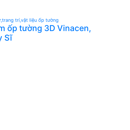
ấm ốp tường 3D Vinacen,
 Sĩ
 PHẨM, ĐỒ UỐNG
THỜI TRANG
HẨM
MẸ VÀ BÉ
PHẨM Y TẾ
DỊCH VỤ
IỆU XÂY DỰNG
NỘI NGOẠI THẤT
G CÁO