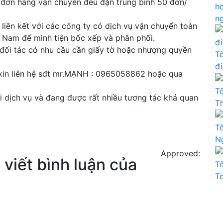
số đơn hàng vận chuyển đều đặn trung bình 50 đơn/
h
n
iên kết với các công ty có dịch vụ vận chuyển toàn
à Nam để mình tiện bốc xếp và phân phối.
 đối tác có nhu cầu cần giấy tờ hoặc nhượng quyền
T
đ
n xin liên hệ sđt mr.MẠNH : 0965058862 hoặc qua
T
i dịch vụ và đang được rất nhiều tương tác khả quan
T
T
N
Approved:
viết bình luận của
T
T