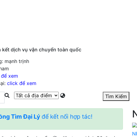
Cần tìm đại lý
Nhận làm đại lý
Tin rao vặt
Hư
ên kết dịch vụ vận chuyển toàn quốc
 mạnh trịnh
̀ nam
k để xem
ại:
click để xem
Tìm Kiếm
N
̀ng Tìm Đại Lý
để kết nối hợp tác!
N