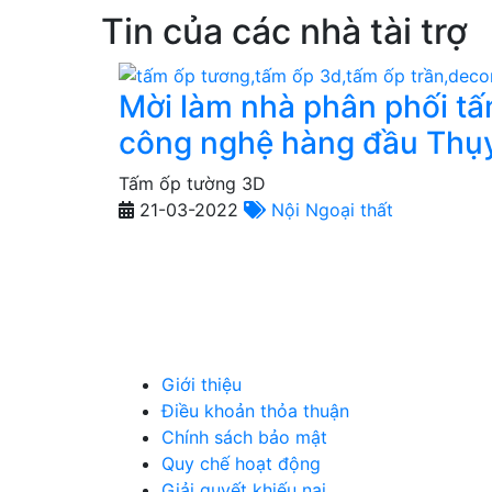
Tin của các nhà tài trợ
Mời làm nhà phân phối t
công nghệ hàng đầu Thụy
Tấm ốp tường 3D
21-03-2022
Nội Ngoại thất
TIÊU DÙNG
THỰC
NÔNG SẢN
MỸ P
THỦ CÔNG MỸ NGHỆ
DƯỢC 
MÁY MÓC, CÔNG NGHIỆP
VẬT L
NGÀNH NGHỀ KHÁC
QUẢN
Giới thiệu
Điều khoản thỏa thuận
Chính sách bảo mật
Quy chế hoạt động
Giải quyết khiếu nại