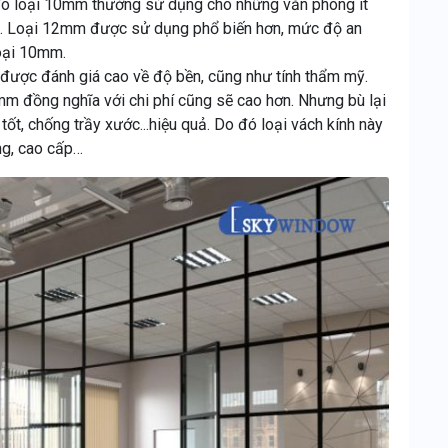
 đó loại 10mm thường sử dụng cho những văn phòng ít
ại. Loại 12mm được sử dụng phổ biến hơn, mức độ an
loại 10mm.
 được đánh giá cao về độ bền, cũng như tính thẩm mỹ.
mm đồng nghĩa với chi phí cũng sẽ cao hơn. Nhưng bù lại
ốt, chống trầy xước...hiệu quả. Do đó loại vách kính này
ng, cao cấp…