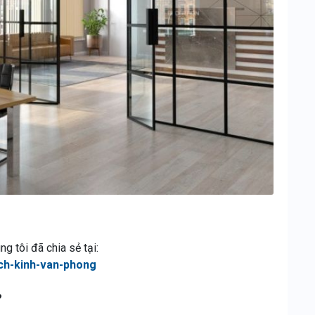
g tôi đã chia sẻ tại:
ch-kinh-van-phong
?