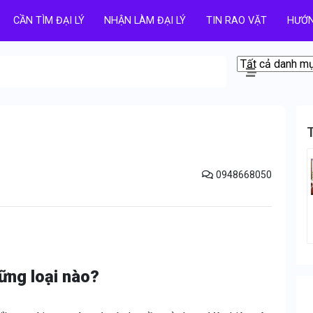
CẦN TÌM ĐẠI LÝ
NHẬN LÀM ĐẠI LÝ
TIN RAO VẶT
HƯỚN
0948668050
ững loại nào?