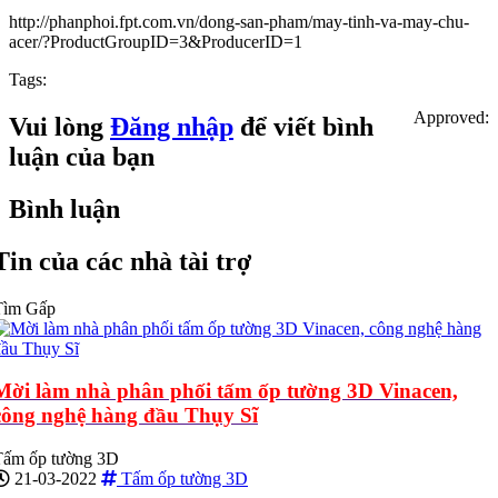
http://phanphoi.fpt.com.vn/dong-san-pham/may-tinh-va-may-chu-
acer/?ProductGroupID=3&ProducerID=1
Tags:
Approved:
Vui lòng
Đăng nhập
để viết bình
luận của bạn
Bình luận
Tin của các nhà tài trợ
Tìm Gấp
Mời làm nhà phân phối tấm ốp tường 3D Vinacen,
công nghệ hàng đầu Thụy Sĩ
Tấm ốp tường 3D
21-03-2022
Tấm ốp tường 3D