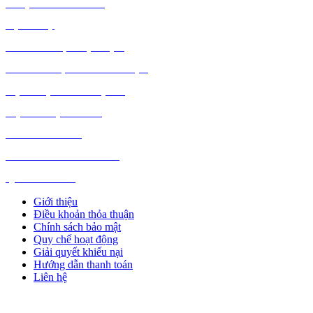
DƯỢC PHẨM Y TẾ
DỊCH VỤ
MÁY TÍNH, PHỤ KIỆN
MÁY MÓC, CÔNG NGHIỆP
VẬT LIỆU XÂY DỰNG
NỘI NGOẠI THẤT
Ô TÔ XE MÁY
NGÀNH NGHỀ KHÁC
QUẢNG CÁO
Giới thiệu
Điều khoản thỏa thuận
Chính sách bảo mật
Quy chế hoạt động
Giải quyết khiếu nại
Hướng dẫn thanh toán
Liên hệ