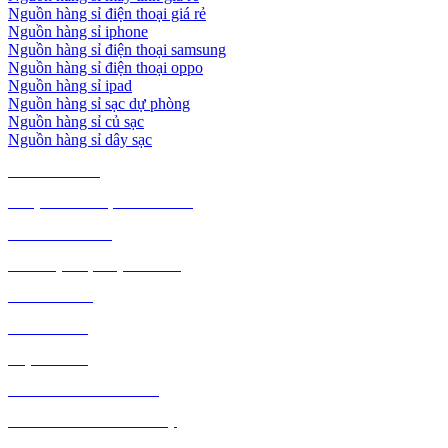
Nguồn hàng sỉ điện thoại giá rẻ
Nguồn hàng sỉ iphone
Nguồn hàng sỉ điện thoại samsung
Nguồn hàng sỉ điện thoại oppo
Nguồn hàng sỉ ipad
Nguồn hàng sỉ sạc dự phòng
Nguồn hàng sỉ củ sạc
Nguồn hàng sỉ dây sạc
TIÊU DÙNG
THỰC PHẨM, ĐỒ UỐNG
THỜI TRANG
GIA DỤNG, ĐIỆN MÁY
NÔNG SẢN
MỸ PHẨM
MẸ VÀ BÉ
VĂN PHÒNG PHẨM
THỦ CÔNG MỸ NGHỆ