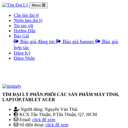
Menu
Cần tìm đại lý
Nhận làm đại lý
Tin rao vặt
Hướng Dẫn
Báo Giá
Báo giá đăng tin
Báo giá banner
Báo giá
hợp tác
Đăng Ký
Đăng Nhập
TÌM ĐẠI LÝ PHÂN PHỐI CÁC SẢN PHẨM MÁY TÍNH,
LAPTOP,TABLET ACER
Người đăng: Nguyễn Văn Thái
KCX Tân Thuận, P.Tân Thuận, Q7, HCM
Email:
click để xem
Số điện thoại:
click để xem