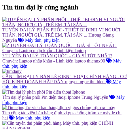
Tin tìm đại lý cùng ngành
TUYỂN ĐẠI LÝ PHÂN PHỐI - THIẾT BỊ ĐỊNH VỊ NGƯỜI
THÂN, NGƯỜI GIÀ, TRẺ EM, TÀI SẢN ...
Hương Giang
Nguyễn
Máy tính, phụ kiện
? TUYỂN ĐẠI LÝ TOÀN QUỐC – GIÁ SỈ TỐT NHẤT!
Chuyên: Laptop nhập khẩu - Linh kiện laptop
thiennx90
Máy
tính, phụ kiện
CẦN TÌM ĐẠI LÝ BÁN LẺ ĐIỆN THOẠI CHÍNH HÃNG - CƠ
HỘI KINH DOANH HẤP DẪN
nguyen ngoc thu hien
Máy
tính, phụ kiện
Tìm đại lý phân phối Pin điện thoại Iphone
Trung Nguyên
Máy
tính, phụ kiện
Tìm cộng tác viên bán hàng định vị gps chống trộm xe máy
le chi
hai
Máy tính, phụ kiện