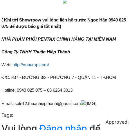
( Khi tới Showroow vui lòng liên hệ trước Ngọc Hân 0949 025
075 để được báo giá tốt nhất)
NHÀ PHÂN PHỐI PENTAX CHÍNH HÃNG TẠI MIỀN NAM
Công Ty TNHH Thuận Hiệp Thành
Web:
http://vnpump.com/
Đ/C: 837 - ĐƯỜNG 3/2 - PHƯỜNG 7 - QUẬN 11 - TP.HCM
Hotline: 0949 025 075 – 08 6264 3013
Email: sale12.thuanhiepthanh@gmail.com
Tags:
Approved:
Vui lòng
Đăng nhập
để