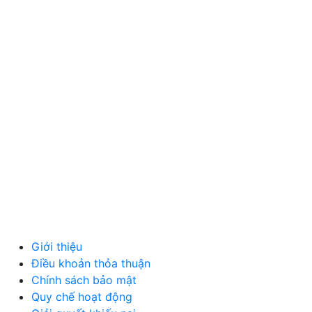
MỸ PHẨM
MẸ VÀ BÉ
VĂN PHÒNG PHẨM
THỦ CÔNG MỸ NGHỆ
DƯỢC PHẨM Y TẾ
DỊCH VỤ
MÁY TÍNH, PHỤ KIỆN
MÁY MÓC, CÔNG NGHIỆP
VẬT LIỆU XÂY DỰNG
NỘI NGOẠI THẤT
Ô TÔ XE MÁY
NGÀNH NGHỀ KHÁC
QUẢNG CÁO
Giới thiệu
Điều khoản thỏa thuận
Chính sách bảo mật
Quy chế hoạt động