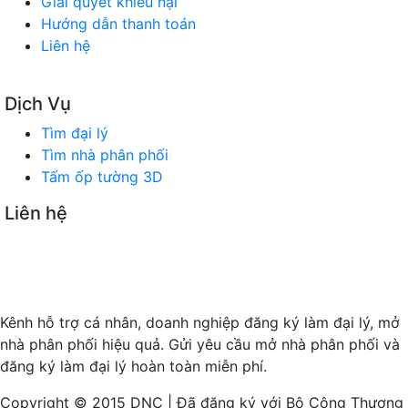
Giải quyết khiếu nại
Hướng dẫn thanh toán
Liên hệ
Dịch Vụ
Tìm đại lý
Tìm nhà phân phối
Tấm ốp tường 3D
Liên hệ
SÀN GIAO DỊCH TMĐT TÌM ĐẠI LÝ
Trụ sở chính: 180 Vũ Quỳnh, P. Thanh Khê, TP Đà Nẵng
Timdaily.com.vn: Mở rộng hội nhập - Kết nối kinh doanh
Kênh hỗ trợ cá nhân, doanh nghiệp đăng ký làm đại lý, mở
nhà phân phối hiệu quả. Gửi yêu cầu mở nhà phân phối và
đăng ký làm đại lý hoàn toàn miễn phí.
Copyright © 2015 DNC | Đã đăng ký với Bộ Công Thương