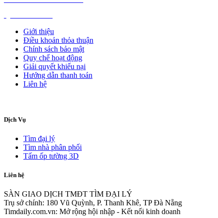
QUẢNG CÁO
Giới thiệu
Điều khoản thỏa thuận
Chính sách bảo mật
Quy chế hoạt động
Giải quyết khiếu nại
Hướng dẫn thanh toán
Liên hệ
Dịch Vụ
Tìm đại lý
Tìm nhà phân phối
Tấm ốp tường 3D
Liên hệ
SÀN GIAO DỊCH TMĐT TÌM ĐẠI LÝ
Trụ sở chính: 180 Vũ Quỳnh, P. Thanh Khê, TP Đà Nẵng
Timdaily.com.vn: Mở rộng hội nhập - Kết nối kinh doanh