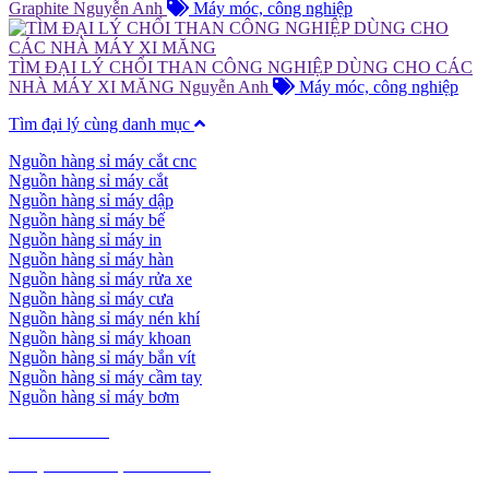
Graphite
Nguyễn Anh
Máy móc, công nghiệp
TÌM ĐẠI LÝ CHỔI THAN CÔNG NGHIỆP DÙNG CHO CÁC
NHÀ MÁY XI MĂNG
Nguyễn Anh
Máy móc, công nghiệp
Tìm đại lý cùng danh mục
Nguồn hàng sỉ máy cắt cnc
Nguồn hàng sỉ máy cắt
Nguồn hàng sỉ máy dập
Nguồn hàng sỉ máy bế
Nguồn hàng sỉ máy in
Nguồn hàng sỉ máy hàn
Nguồn hàng sỉ máy rửa xe
Nguồn hàng sỉ máy cưa
Nguồn hàng sỉ máy nén khí
Nguồn hàng sỉ máy khoan
Nguồn hàng sỉ máy bắn vít
Nguồn hàng sỉ máy cầm tay
Nguồn hàng sỉ máy bơm
TIÊU DÙNG
THỰC PHẨM, ĐỒ UỐNG