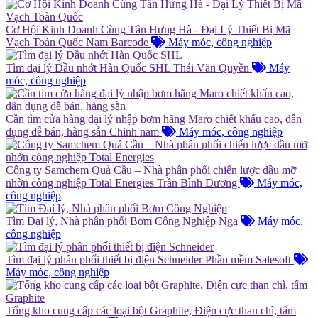
Cơ Hội Kinh Doanh Cùng Tân Hưng Hà - Đại Lý Thiết Bị Mã
Vạch Toàn Quốc
Nam Barcode
Máy móc, công nghiệp
Tìm đại lý Dầu nhớt Hàn Quốc SHL
Thái Văn Quyền
Máy
móc, công nghiệp
Cần tìm cửa hàng đại lý nhập bơm hãng Maro chiết khấu cao, dân
dụng dễ bán, hàng sẵn
Chinh nam
Máy móc, công nghiệp
Công ty Samchem Quả Cầu – Nhà phân phối chiến lược dầu mỡ
nhờn công nghiệp Total Energies
Trần Bình Dương
Máy móc,
công nghiệp
Tìm Đại lý, Nhà phân phối Bơm Công Nghiệp
Nga
Máy móc,
công nghiệp
Tìm đại lý phân phối thiết bị điện Schneider
Phần mềm Salesoft
Máy móc, công nghiệp
Tổng kho cung cấp các loại bột Graphite, Điện cực than chì, tấm