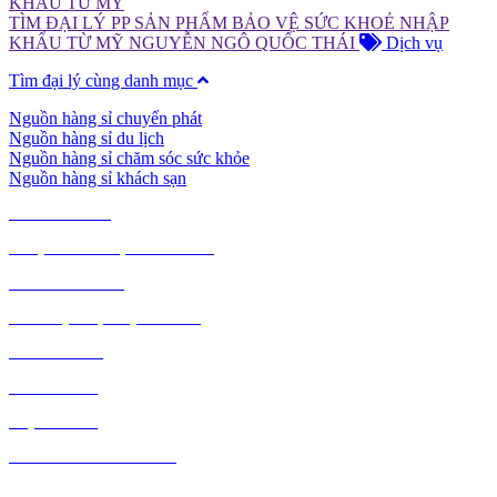
TÌM ĐẠI LÝ PP SẢN PHẨM BẢO VỆ SỨC KHOẺ NHẬP
KHẨU TỪ MỸ
NGUYỄN NGÔ QUỐC THÁI
Dịch vụ
Tìm đại lý cùng danh mục
Nguồn hàng sỉ chuyển phát
Nguồn hàng sỉ du lịch
Nguồn hàng sỉ chăm sóc sức khỏe
Nguồn hàng sỉ khách sạn
TIÊU DÙNG
THỰC PHẨM, ĐỒ UỐNG
THỜI TRANG
GIA DỤNG, ĐIỆN MÁY
NÔNG SẢN
MỸ PHẨM
MẸ VÀ BÉ
VĂN PHÒNG PHẨM
THỦ CÔNG MỸ NGHỆ