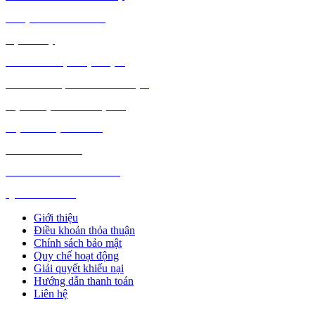
DƯỢC PHẨM Y TẾ
DỊCH VỤ
MÁY TÍNH, PHỤ KIỆN
MÁY MÓC, CÔNG NGHIỆP
VẬT LIỆU XÂY DỰNG
NỘI NGOẠI THẤT
Ô TÔ XE MÁY
NGÀNH NGHỀ KHÁC
QUẢNG CÁO
Giới thiệu
Điều khoản thỏa thuận
Chính sách bảo mật
Quy chế hoạt động
Giải quyết khiếu nại
Hướng dẫn thanh toán
Liên hệ