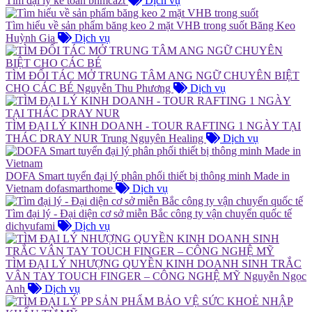
Tìm đại lý kế toán
bnmcazt
Dịch vụ
Tìm hiểu về sản phẩm băng keo 2 mặt VHB trong suốt
Băng Keo
Huỳnh Gia
Dịch vụ
TÌM ĐỐI TÁC MỞ TRUNG TÂM ANG NGỮ CHUYÊN BIỆT
CHO CÁC BÉ
Nguyễn Thu Phương
Dịch vụ
TÌM ĐẠI LÝ KINH DOANH - TOUR RAFTING 1 NGÀY TẠI
THÁC DRAY NUR
Trung Nguyên Healing
Dịch vụ
DOFA Smart tuyển đại lý phân phối thiết bị thông minh Made in
Vietnam
dofasmarthome
Dịch vụ
Tìm đại lý - Đại diện cơ sở miễn Bắc công ty vận chuyển quốc tế
dichvufami
Dịch vụ
TÌM ĐẠI LÝ NHƯỢNG QUYỀN KINH DOANH SINH TRẮC
VÂN TAY TOUCH FINGER – CÔNG NGHỆ MỸ
Nguyễn Ngọc
Anh
Dịch vụ