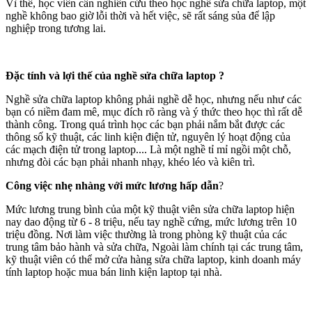
Vì thế, học viên cần nghiên cứu theo học nghề sửa chữa laptop, một
nghề không bao giờ lỗi thời và hết việc, sẽ rất sáng sủa để lập
nghiệp trong tương lai.
Đặc tính và lợi thế của nghề sửa chữa laptop ?
Nghề sửa chữa laptop không phải nghề dễ học, nhưng nếu như các
bạn có niềm đam mê, mục đích rõ ràng và ý thức theo học thì rất dễ
thành công. Trong quá trình học các bạn phải nắm bắt được các
thông số kỹ thuật, các linh kiện điện tử, nguyên lý hoạt động của
các mạch điện tử trong laptop.... Là một nghề tỉ mỉ ngồi một chỗ,
nhưng đòi các bạn phải nhanh nhạy, khéo léo và kiên trì.
Công việc nhẹ nhàng với mức lương hấp dẫn
?
Mức lương trung bình của một kỹ thuật viên sửa chữa laptop hiện
nay dao động từ 6 - 8 triệu, nếu tay nghề cứng, mức lương trên 10
triệu đồng. Nơi làm việc thường là trong phòng kỹ thuật của các
trung tâm bảo hành và sửa chữa, Ngoài làm chính tại các trung tâm,
kỹ thuật viên có thể mở cửa hàng sửa chữa laptop, kinh doanh máy
tính laptop hoặc mua bán linh kiện laptop tại nhà.