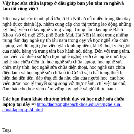
Vậy học sửa chữa laptop ở đâu giúp bạn yên tâm ra nghềvà
làm tốt công việc?
Hiện nay tại các thành phố lớn, ở Hà Nội có rất nhiều trung tâm dạy
nghề được thành lập, nhằm cung cấp cho thị trường lao động những
kỹ thuật viên có tay nghề vững vàng. Trung tâm dạy nghề Bách
Khoa (số 61 ngõ 295, phố Bạch Mai, Hà Nội) là một trong những
trung tâm dạy nghề uy tín lâu năm trong dạy và học nghề sửa chữa
laptop, với đội ngũ giáo viên giàu kinh nghiệm, là kỹ thuật viên giỏi
của nhiều hãng và trung tâm bảo hành nổi tiếng. Đến với trung tâm,
học viên có nhiều sự lựa chọn nghề nghiệp với các nghề như: học
nghề sửa chữa điện tử, học nghề sửa chữa laptop, học nghề sửa
chữa máy tính, học nghề sửa chữa điện thoại, học nghề sửa chữa
điện lạnh và học nghề sửa chữa ô tô.Cơ sở vật chất trang thiết bị
hiện đại tiên tiến, đáp ứng tối đa nhu cầu của người học, các học
viên được học lý thuyết song song với thực hành, chỉ việc tại chỗ,
đảm bảo cho học viên nắm vững tay nghề và giỏi thực hành.
Các bạn tham khảo chương trình dạy và học nghề sửa chữa
laptop tại đây
=>
http://daotaonghebachkhoa.edu.vn/nghe-sua-
chua-laptop-p24.html
Tags: