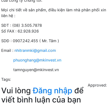
của công ty chúng tôi.
Mọi chi tiết về sản phẩm, điều kiện làm nhà phân phối xin
liên hệ :
SĐT : (08) 3.505.7878
Số FAX : 62.928.926
SDĐ : 0907.242.455 ( Mr. Tâm )
Email :
nhitranmki@gmail.com
phuonghang@mkinvest.vn
tamnguyen@mkinvest.vn
Tags:
Approved:
Vui lòng
Đăng nhập
để
viết bình luận của bạn