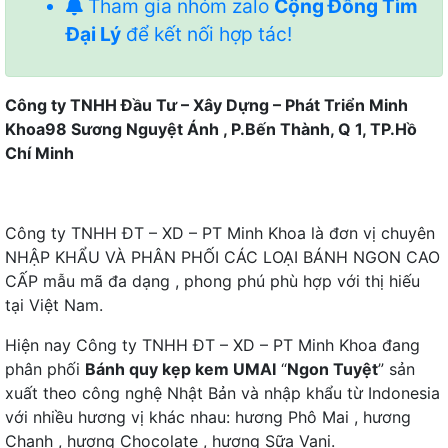
Tham gia nhóm zalo
Cộng Đồng Tìm
Đại Lý
để kết nối hợp tác!
Công ty TNHH Đầu Tư – Xây Dựng – Phát Triển Minh
Khoa
98 Sương Nguyệt Ánh , P.Bến Thành, Q 1, TP.Hồ
Chí Minh
Công ty TNHH ĐT – XD – PT Minh Khoa là đơn vị chuyên
NHẬP KHẨU VÀ PHÂN PHỐI CÁC LOẠI BÁNH NGON CAO
CẤP mẫu mã đa dạng , phong phú phù hợp với thị hiếu
tại Việt Nam.
Hiện nay Công ty TNHH ĐT – XD – PT Minh Khoa đang
phân phối
Bánh quy kẹp kem UMAI
“
Ngon Tuyệt
” sản
xuất theo công nghệ Nhật Bản và nhập khẩu từ Indonesia
với nhiều hương vị khác nhau: hương Phô Mai , hương
Chanh , hương Chocolate , hương Sữa Vani.