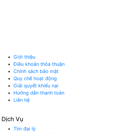
MÁY MÓC, CÔNG NGHIỆP
VẬT LIỆU XÂY DỰNG
NỘI NGOẠI THẤT
Ô TÔ XE MÁY
NGÀNH NGHỀ KHÁC
QUẢNG CÁO
Giới thiệu
Điều khoản thỏa thuận
Chính sách bảo mật
Quy chế hoạt động
Giải quyết khiếu nại
Hướng dẫn thanh toán
Liên hệ
Dịch Vụ
Tìm đại lý