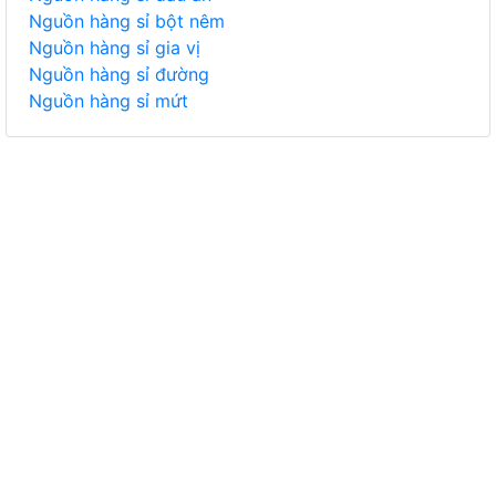
Nguồn hàng sỉ bột nêm
Nguồn hàng sỉ gia vị
Nguồn hàng sỉ đường
Nguồn hàng sỉ mứt
TIÊU DÙNG
THỰC PHẨM, ĐỒ UỐNG
THỜI TRANG
GIA DỤNG, ĐIỆN MÁY
NÔNG SẢN
MỸ PHẨM
MẸ VÀ BÉ
VĂN PHÒNG PHẨM
THỦ CÔNG MỸ NGHỆ
DƯỢC PHẨM Y TẾ
DỊCH VỤ
MÁY TÍNH, PHỤ KIỆN