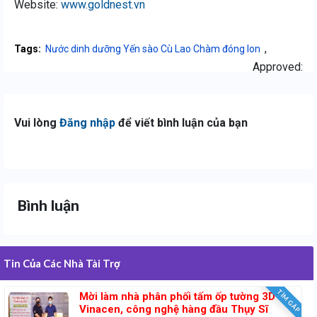
Website:
www.goldnest.vn
,
Tags:
Nước dinh dưỡng Yến sào Cù Lao Chàm đóng lon
Approved:
Vui lòng
Đăng nhập
để viết bình luận của bạn
Bình luận
Tin Của Các Nhà Tài Trợ
TÌM GẤP
Mời làm nhà phân phối tấm ốp tường 3D
Vinacen, công nghệ hàng đầu Thụy Sĩ